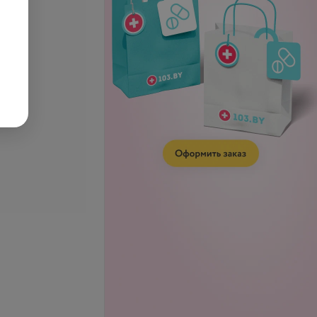
лос до 40 см)
(длина волос до 55 см)
б.
от 118 руб.
телефону
Запись по телефону
Записаться
Записаться