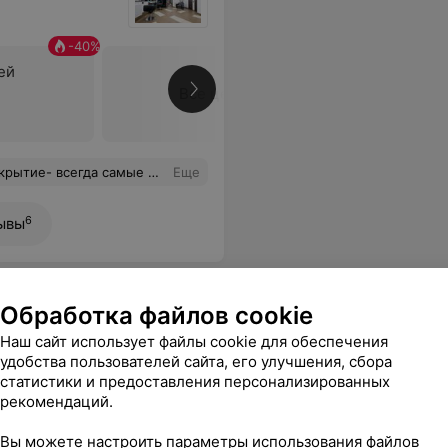
-
40
%
ей
Все цены
ам же делала стрижку и окраску- всё отлично. Рекомендую.
Еще
6
ывы
Обработка файлов cookie
Наш сайт использует файлы cookie для обеспечения
удобства пользователей сайта, его улучшения, сбора
статистики и предоставления персонализированных
рекомендаций.
шивание
Прикорневое окрашивание +
Прикорне
длина
тонирование волос: короткие
тонирова
Вы можете настроить параметры использования файлов