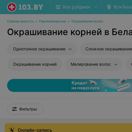
Все рубрики
Вся Бел
Салоны красоты
•
Парикмахерские
•
Окрашивание волос
Окрашивание корней в Бел
Однотонное окрашивание
Сложное окрашивание
Окрашивание корней
Мелирование волос
Фильтры
Онлайн-запись