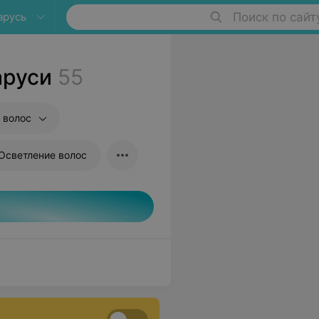
арусь
Поиск по сайт
аруси
55
 волос
Осветление волос