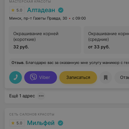
МАСТЕРСКАЯ КРАСОТЫ
Алтадеан
5.0
Минск, пр-т Газеты Правда, 30
с 09:00
Окрашивание корней
Окрашивание корн
(короткие)
(средние)
32 руб.
от 33 руб.
Отзыв
.
Благодарю вас за оказанную мне услугу маникюр с гель-лаком. Мастер выполнила все аккуратно, идеально обработали мне кутикулу, помогли определиться с
Viber
Записаться
Отз
Ещё 1 адрес
СЕТЬ САЛОНОВ КРАСОТЫ
Мильфей
5.0