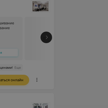
шивание
ование
Все цены
ся
 ценами!
Еще
аться онлайн