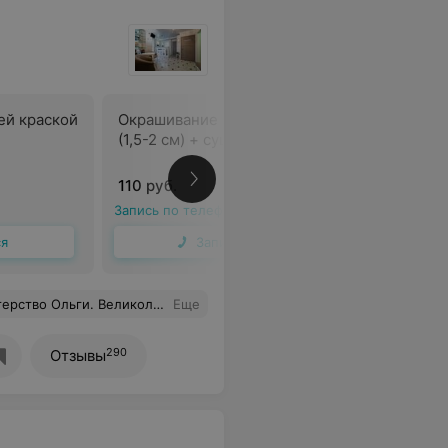
ей краской
Окрашивание корней estel
Окрашива
(1,5-2 см) + сушка па форме
davines (
форме
110 руб.
150 руб.
Запись по телефону
Запись по 
ся
Записаться
естественным. Переход к моему сложном окрашивание незаметен
Еще
290
Отзывы