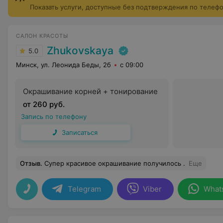
Показать услуги, доступные без подтверждения по телеф
САЛОН КРАСОТЫ
Zhukovskaya
5.0
Минск, ул. Леонида Беды, 2б
с 09:00
Окрашивание корней + тонирование
от 260 руб.
Запись по телефону
Записаться
Отзыв
.
Супер красивое окрашивание получилось .
Еще
Telegram
Viber
What