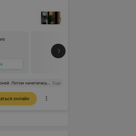
ние
Все цены
ся
ия потрясающее. Спасибо огромное Кристине за работу, а также за рекомендации по домашнему уходу. Вы правда супер
Еще
аться онлайн