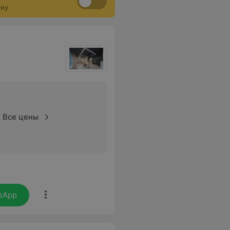
ону
Все цены
sApp