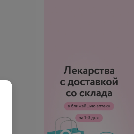
вое окрашивание +
Прикорневое окрашивание +
ние волос: средние
тонирование волос: длинные