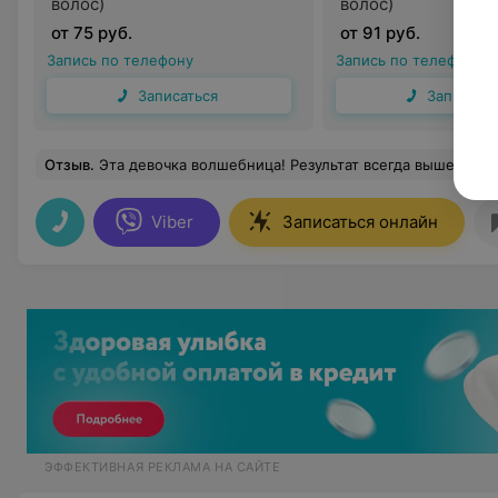
волос)
волос)
от 75 руб.
от 91 руб.
Запись по телефону
Запись по телефону
Записаться
Записать
Отзыв
.
Эта девочка волшебница! Результат всегда выше всех 
Viber
Записаться онлайн
ЭФФЕКТИВНАЯ РЕКЛАМА НА САЙТЕ