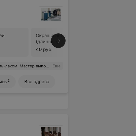
ей
Окрашивание корней
Мелиров
(длинные)
(коротки
40 руб.
от 60 руб
 цветом лака. Теперь я рада и любуюсь своими красивыми ногтями.
Еще
2
ывы
Все адреса