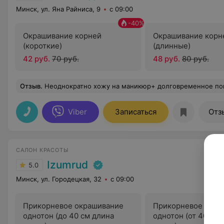
Минск, ул. Яна Райниса, 9
с 09:00
-
40
%
Окрашивание корней
Окрашивание корн
(короткие)
(длинные)
42 руб.
70 руб.
48 руб.
80 руб.
Отзыв
.
Неоднократно хожу на маникюр+ долговременное покрытие- всегда самые лучшие впечатления. Вежливые и профессиональные мастера. Раннее т
Viber
Записаться
Отз
САЛОН КРАСОТЫ
Izumrud
5.0
Минск, ул. Городецкая, 32
с 09:00
Прикорневое окрашивание
Прикорневое окра
однотон (до 40 см длина
однотон (от 40 см 