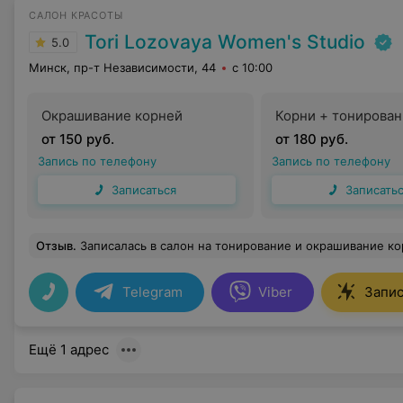
САЛОН КРАСОТЫ
Tori Lozovaya Women's Studio
5.0
Минск, пр-т Независимости, 44
с 10:00
Окрашивание корней
Корни + тонирова
от 150 руб.
от 180 руб.
Запись по телефону
Запись по телефону
Записаться
Записать
Отзыв
.
Записалась в салон на тонирование и окрашивание корней. Потом начиталась отзывов и было страшновато идти. Но попала к хорошему мастеру Кристине. Спасибо ей огромное за профессионализм, за прекрасный результат и бережный подход. Качество волос после окрашиван
Telegram
Viber
Запис
Ещё 1 адрес