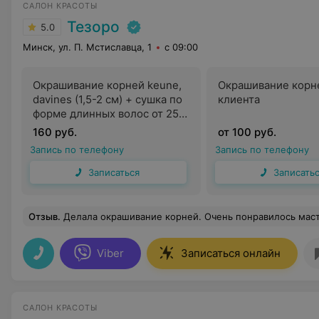
САЛОН КРАСОТЫ
Тезоро
5.0
Минск, ул. П. Мстиславца, 1
с 09:00
Окрашивание корней keune,
Окрашивание корн
davines (1,5-2 см) + сушка по
клиента
форме длинных волос от 25
см
160 руб.
от 100 руб.
Запись по телефону
Запись по телефону
Записаться
Записать
Отзыв
.
Делала окрашивание корней. Очень понравилось мастерство Ольги. Великолепно справилась с нетривиальной задачей. Цвет получился максимально 
Viber
Записаться онлайн
САЛОН КРАСОТЫ