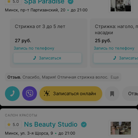
Spa Paradise
5.0
Минск, пр-т Партизанский, 20
до 21:00
Cтрижка от 3 до 5 лет
Стрижка: наголо, 
насадки
27 руб.
25 руб.
Запись по телефону
Запись по телефону
Записаться
Записать
Отзыв
.
Спасибо, Мария! Отличная стрижка волос.
Еще
Записаться онлайн
Отз
САЛОН КРАСОТЫ
Ns Beauty Studio
5.0
Минск, ул. 3-я Щорса, 9
до 21:00