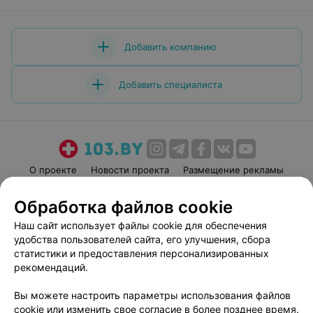
Добавить компанию
Добавить специалиста
О проекте
Новости проекта
Размещение рекламы
Медицинский маркетинг
Публичный договор
Обработка файлов cookie
Пользовательское соглашение
Способы оплаты
Наш сайт использует файлы cookie для обеспечения
Вакансии
Партнеры
удобства пользователей сайта, его улучшения, сбора
Написать руководителю 103.by
статистики и предоставления персонализированных
рекомендаций.
Написать в поддержку
Персональные настройки cookie
Вы можете настроить параметры использования файлов
Обработка персональных данных
cookie или изменить свое согласие в более позднее время.