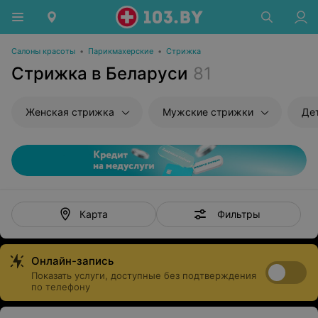
Салоны красоты
•
Парикмахерские
•
Стрижка
Стрижка в Беларуси
81
Женская стрижка
Мужские стрижки
Де
Фильтры
Карта
Онлайн-запись
Показать услуги, доступные без подтверждения
по телефону