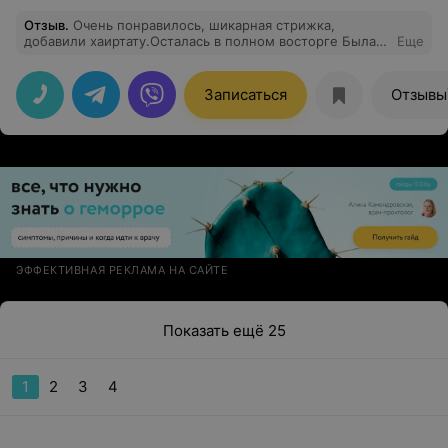
Отзыв
.
Очень понравилось, шикарная стрижка,
добавили хаиртату.Осталась в полном восторге Была
Еще
моделью у ученицы Насти из Браслова. преподаватель
Ольга Базовская Приходите моделями.
Записаться
Отзывы
ЭФФЕКТИВНАЯ РЕКЛАМА НА САЙТЕ
Показать ещё 25
1
2
3
4