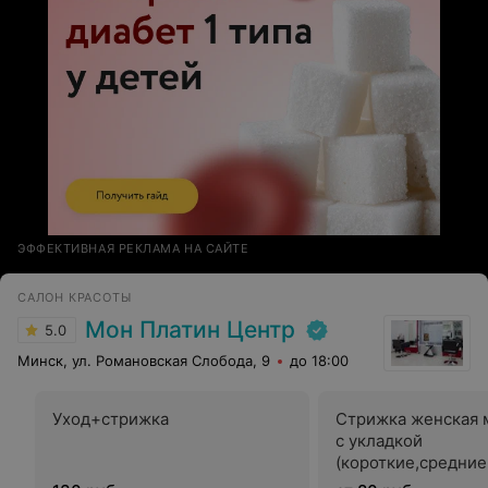
ЭФФЕКТИВНАЯ РЕКЛАМА НА САЙТЕ
САЛОН КРАСОТЫ
Мон Платин Центр
5.0
Минск, ул. Романовская Слобода, 9
до 18:00
Уход+стрижка
Стрижка женская 
с укладкой
(короткие,средни
волосы)