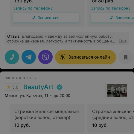
130 руб.
от 80 руб.
Запись по телефону
Запись по телефону
Записаться
Записать
Отзыв
.
Благодарю Надежду за великолепную работу,
стрижка шикарная, лёгкость и тактичность в общении,
Еще
настроение после визита замечательное!!! В салоне
уютно и комфортно!
Записаться онлайн
ШКОЛА КРАСОТЫ
BeautyArt
5.0
Минск, ул. Кульман, 11
до 20:00
Стрижка женская модельная
Стрижка женская 
(короткий волос, стажер)
(средний волос, с
10 руб.
10 руб.