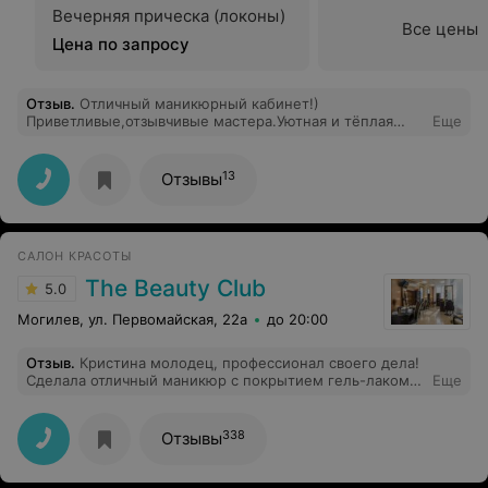
Вечерняя прическа (локоны)
Все цены
Цена по запросу
Отзыв
.
Отличный маникюрный кабинет!)
Приветливые,отзывчивые мастера.Уютная и тёплая
Еще
атмосфера.Теперь только сюда за красивыми
ноготками!)
13
Отзывы
САЛОН КРАСОТЫ
The Beauty Club
5.0
Могилев, ул. Первомайская, 22а
до 20:00
Отзыв
.
Кристина молодец, профессионал своего дела!
Сделала отличный маникюр с покрытием гель-лаком
Еще
быстро и качественно)
338
Отзывы