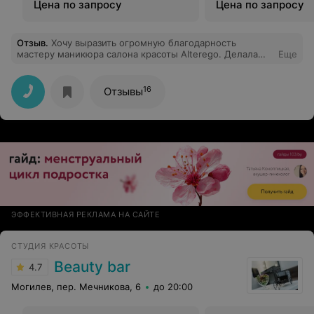
Цена по запросу
Цена по запросу
Отзыв
.
Хочу выразить огромную благодарность
мастеру маникюра салона красоты Alterego. Делала
Еще
маникюр с дизайном все получилось классно,
качественно. Хочется также отметит,что мастер очень
душевно выполнила свою работу.Хочу сказать спасибо
16
Отзывы
всем сотрудникам салона. Вы создаете теплую,
домашнюю атмосферу. Всем рекомендую данный
салон!
ЭФФЕКТИВНАЯ РЕКЛАМА НА САЙТЕ
СТУДИЯ КРАСОТЫ
Beauty bar
4.7
Могилев, пер. Мечникова, 6
до 20:00