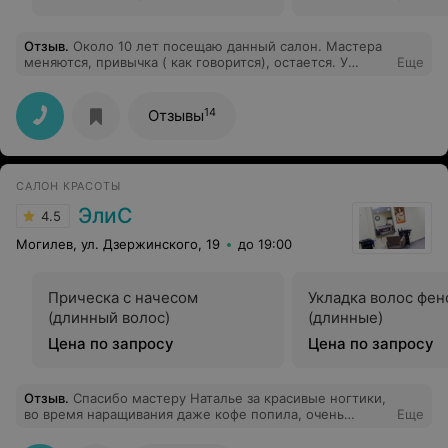
Отзыв
.
Около 10 лет посещаю данный салон. Мастера
меняются, привычка ( как говорится), остается. У
Еще
каждого свой "подчерк", важно найти своего мастера,
в салоне "Тамара"-это сделать возможно. Чуть-чуть бы
повысить сервиз обслуживания в плане ожидания
14
Отзывы
своей очереди, можно и чашечку чая или даже воды
предложить, а больше и не надо. Это нормально, мне
кажется. Спасибо, если примете к сведению,
пожелания, уважаемая администрация.
САЛОН КРАСОТЫ
ЭлиС
4.5
Могилев, ул. Дзержинского, 19
до 19:00
Прическа с начесом
Укладка волос фе
(длинный волос)
(длинные)
Цена по запросу
Цена по запросу
Отзыв
.
Спасибо мастеру Наталье за красивые ногтики,
во время наращивания даже кофе попила, очень
Еще
приятная атмосфера!