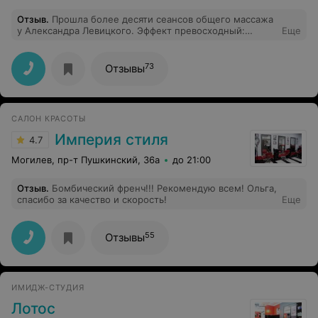
Отзыв
.
Прошла более десяти сеансов общего массажа
у Александра Левицкого. Эффект превосходный:
Еще
чувствуешь еще большую гармонию со своим телом.
Мастер отдаётся своему делу стопроцентно, ни
секунды "компромисса". Очень рекомендую!
73
Отзывы
САЛОН КРАСОТЫ
Империя стиля
4.7
Могилев, пр-т Пушкинский, 36а
до 21:00
Отзыв
.
Бомбический френч!!! Рекомендую всем! Ольга,
спасибо за качество и скорость!
Еще
55
Отзывы
ИМИДЖ-СТУДИЯ
Лотос