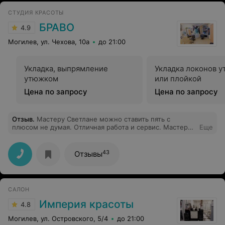
СТУДИЯ КРАСОТЫ
БРАВО
4.9
Могилев, ул. Чехова, 10а
до 21:00
Укладка, выпрямление
Укладка локонов 
утюжком
или плойкой
Цена по запросу
Цена по запросу
Отзыв
.
Мастеру Светлане можно ставить пять с
плюсом не думая. Отличная работа и сервис. Мастер
Еще
аккуратно и внимательно обрабатывает ноготочки.
Использует стерильные инструменты. В общении
очень дружелюбная. Буду рекомендовать ее своим
43
Отзывы
близким!
САЛОН
Империя красоты
4.8
Могилев, ул. Островского, 5/4
до 21:00