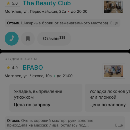
The Beauty Club
5.0
Могилев, ул. Первомайская, 22а
до 20:00
Отзыв
.
Шикарные брови от замечательного мастера)
Еще
338
Отзывы
СТУДИЯ КРАСОТЫ
БРАВО
4.9
Могилев, ул. Чехова, 10а
до 21:00
Укладка, выпрямление
Укладка локонов 
утюжком
или плойкой
Цена по запросу
Цена по запросу
Отзыв
.
Очень хороший мастер, руки золотые,
приходила на массаж лица, осталась под
Еще
впечатлением, приходите не пожалеете