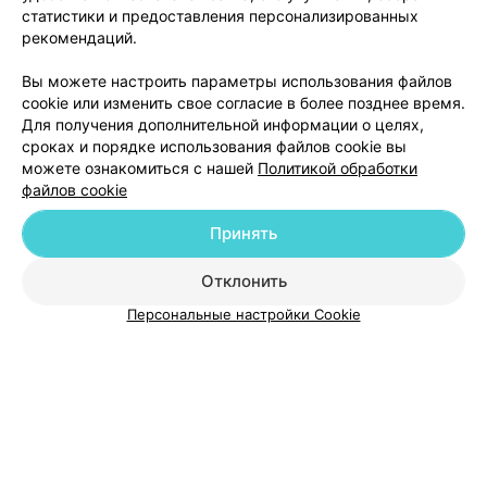
статистики и предоставления персонализированных
рекомендаций.
Вы можете настроить параметры использования файлов
cookie или изменить свое согласие в более позднее время.
Для получения дополнительной информации о целях,
сроках и порядке использования файлов cookie вы
можете ознакомиться с нашей
Политикой обработки
файлов cookie
Добавить компанию
Принять
Отклонить
Добавить специалиста
Персональные настройки Cookie
О проекте
Новости проекта
Размещение рекламы
Медицинский маркетинг
Публичный договор
Пользовательское соглашение
Способы оплаты