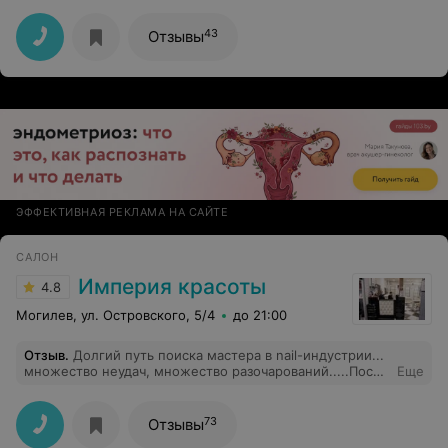
43
Отзывы
ЭФФЕКТИВНАЯ РЕКЛАМА НА САЙТЕ
САЛОН
Империя красоты
4.8
Могилев, ул. Островского, 5/4
до 21:00
Отзыв
.
Долгий путь поиска мастера в nail-индустрии...
множество неудач, множество разочарований.....После
Еще
встречи с этой ногтевой феей-настроение на высоте!
Работы Алены на высшем уровне! Все чётко, красиво
и, главное качественно!!! Отличный мастер и
73
Отзывы
душевный человечек!