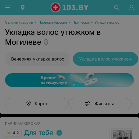
Салоны красоты
•
Парикмахерские
•
Прически
•
Укладка волос
Укладка волос утюжком в
Могилеве
8
Вечерняя укладка волос
Укладка волос утюжком
Фильтры
Карта
ПАРИКМАХЕРСКАЯ
Для тебя
4.2