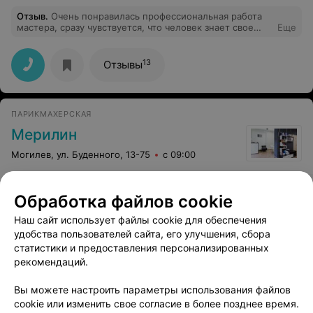
Отзыв
.
Очень понравилась профессиональная работа
мастера, сразу чувствуется, что человек знает свое
Еще
дело. Обязательно обращусь ещё не один раз и
посоветую друзьям. Спасибо за красоту и качество
13
Отзывы
ПАРИКМАХЕРСКАЯ
Мерилин
Могилев, ул. Буденного, 13-75
с 09:00
Укладка волос (средние)
Торжественная ук
Обработка файлов cookie
волос (средние)
Наш сайт использует файлы cookie для обеспечения
Цена по запросу
Цена по запросу
удобства пользователей сайта, его улучшения, сбора
статистики и предоставления персонализированных
рекомендаций.
Вы можете настроить параметры использования файлов
cookie или изменить свое согласие в более позднее время.