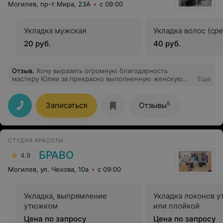
Могилев, пр-т Мира, 23А
с 09:00
Укладка мужская
Укладка волос (ср
20 руб.
40 руб.
Отзыв
.
Хочу выразить огромную благодарность
мастеру Юлии за прекрасно выполненную женскую
Еще
стрижку. Юля проявила чуткость и внимание ко всем
моим пожеланиям. Как мастер, она настоящий
профессионал, могу с полной уверенностью
5
Записаться
Отзывы
рекомендовать ее всем, кто ищет своего мастера!
СТУДИЯ КРАСОТЫ
БРАВО
4.9
Могилев, ул. Чехова, 10а
с 09:00
Укладка, выпрямление
Укладка локонов 
утюжком
или плойкой
Цена по запросу
Цена по запросу