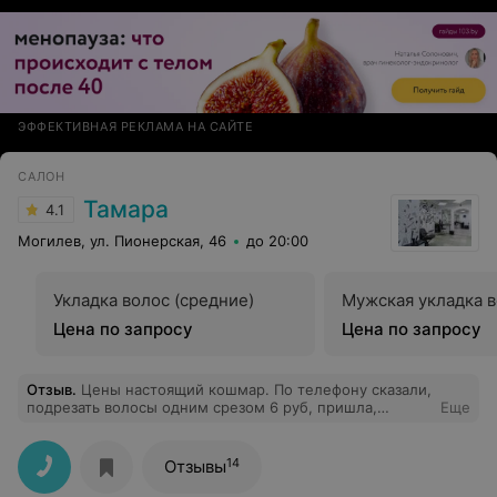
ЭФФЕКТИВНАЯ РЕКЛАМА НА САЙТЕ
САЛОН
Тамара
4.1
Могилев, ул. Пионерская, 46
до 20:00
Укладка волос (средние)
Мужская укладка 
Цена по запросу
Цена по запросу
Отзыв
.
Цены настоящий кошмар. По телефону сказали,
подрезать волосы одним срезом 6 руб, пришла,
Еще
сделали, отдала 9! Пришла через два месяца и отдала
12 руб!!! По телефону говорят одно, а на кассе совсем
другое! Плюс конечно всему этому, мастер обрезал
14
Отзывы
намного больше заявленного.