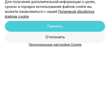
Для получения дополнительной информации о целях,
сроках и порядке использования файлов cookie вы
можете ознакомиться с нашей
Политикой обработки
файлов cookie
Добавить компанию
Принять
Добавить специалиста
Отклонить
Персональные настройки Cookie
О проекте
Новости проекта
Размещение рекламы
Медицинский маркетинг
Публичный договор
Пользовательское соглашение
Способы оплаты
Вакансии
Партнеры
Написать руководителю 103.by
Написать в поддержку
Персональные настройки cookie