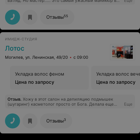
взгляд. Но мастер..... Это самый ужасный маникюр в
Еще
моей жизни. Мастер наверное только после курсов.
Порезала каждый палец, затекший лак, все ногти
разные. Один ноготок восполился. Очень больно. Жаль
55
Отзывы
нельзя прикрепить фото( больше экспериментировать
не стану, пойду только к своему мастеру. Очень
разочарована походом.
ИМИДЖ-СТУДИЯ
Лотос
Могилев, ул. Ленинская, 49/20
с 09:00
Укладка волос феном
Укладка волос веч
Цена по запросу
Цена по запросу
Отзыв
.
Хожу в этот салон на депиляцию подмышек
(шугаринг) касметолог просто от Бога. Делала еще
Еще
стрижку и пойду еще на маникюр и чистку лица, всем
осталась довольна..
3
Отзывы