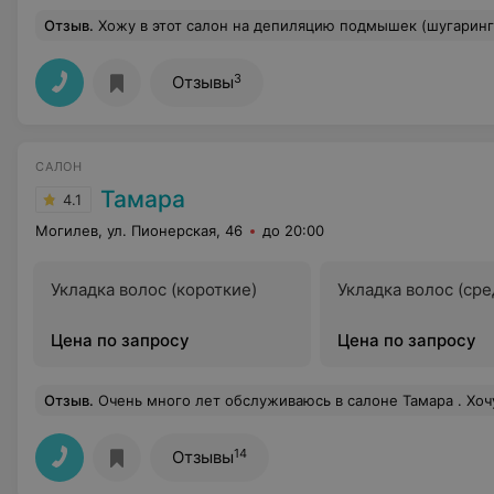
Отзыв
.
Хожу в этот салон на депиляцию подмышек (шугаринг) касметолог просто от Бога. Делала еще стрижку и пойду еще на
3
Отзывы
САЛОН
Тамара
4.1
Могилев, ул. Пионерская, 46
до 20:00
Укладка волос (короткие)
Укладка волос (сре
Цена по запросу
Цена по запросу
Отзыв
.
Очень много лет обслуживаюсь в салоне Тамара . Хочу отметить высокий уровень обслуживания и профессионализм всех мастеров данного салона. Всегда приветливая администратор Наталья. Настоящие мастера своего дела - Гилева А
14
Отзывы