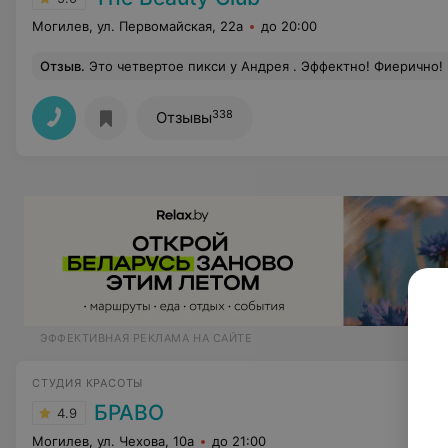
Могилев, ул. Первомайская, 22а
до 20:00
Отзыв
.
Это четвертое пикси у Андрея . Эффектно! Фиерично! Бомбически! Стильно! Не ординарно. Пикси у Андрея сделает вас лёгкой, свежей, юной. Каждый день в новом образе. Прическа пикси меняет вашу жиз
338
Отзывы
ЭФФЕКТИВНАЯ РЕКЛАМА НА САЙТЕ
СТУДИЯ КРАСОТЫ
БРАВО
4.9
Могилев, ул. Чехова, 10а
до 21:00