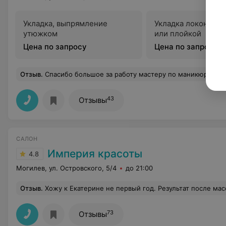
Укладка, выпрямление
Укладка локонов 
утюжком
или плойкой
Цена по запросу
Цена по запросу
Отзыв
.
Спасибо большое за работу мастеру по маникюру Светлане! Всё очень качественно, красиво и аккурат
43
Отзывы
САЛОН
Империя красоты
4.8
Могилев, ул. Островского, 5/4
до 21:00
Отзыв
.
Хожу к Екатерине не первый год. Результат после массажа очень радует. Спаси
73
Отзывы