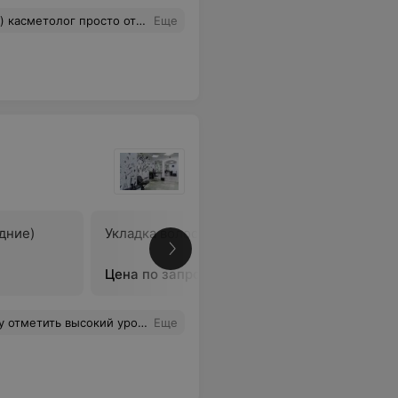
 маникюр и чистку лица, всем осталась довольна..
Еще
дние)
Укладка волос (длинные)
Укладка 
длинные)
Цена по запросу
Цена по 
лександра, Ладисова Юлия, косметолог - Рагуева Ирина. Всегда с удовольствием посещаю этот салон.
Еще