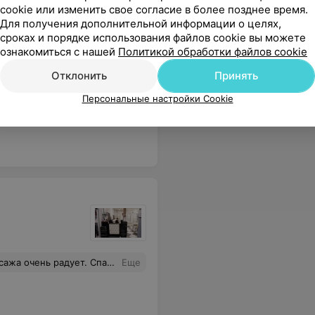
cookie или изменить свое согласие в более позднее время.
Для получения дополнительной информации о целях,
утюжком
Локоны вечерние
Укладка 
сроках и порядке использования файлов cookie вы можете
ознакомиться с нашей
Политикой обработки файлов cookie
Цена по запросу
Цена по 
Отклонить
Принять
Персональные настройки Cookie
но! Поэтому я всегда выбираю только Вас!)
Еще
бо большое за Ваши золотые руки)
Еще