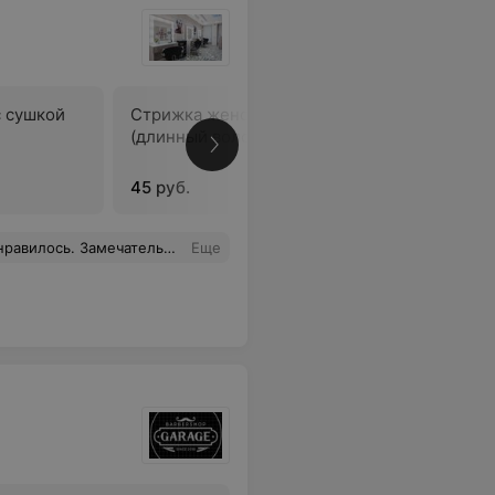
с сушкой
Стрижка женская с сушкой
Стрижка 
(длинный волос)
(коротки
Ольга и 
45 руб.
35 руб.
то профессионалы. Спасибо вам большое!
Еще