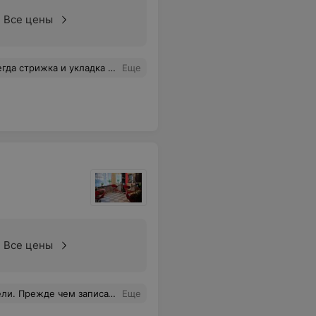
Все цены
 нужно даст полезный совет ,как сделать лучше .
Еще
Все цены
зывается перед окрашивание нужно приехать на консультацию с мастером, но мне об этом забыли сказать. Вот так вот. Вроде ничего страшного не произошло, но жалко потерянного времени и настроения, которое после посещения салона, упало ниже плинтуса.
Еще