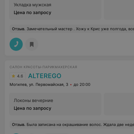
Укладка мужская
Цена по запросу
Отзыв
.
Замечательный мастер . Хожу к Крис уже полгода, всегда стрижка и укладка на уровне. Приятный разговор , если
САЛОН КРАСОТЫ-ПАРИКМАХЕРСКАЯ
ALTEREGO
4.6
Могилев, ул. Первомайская, 3
до 20:00
Локоны вечерние
Цена по запросу
Отзыв
.
Была записана на окрашивание волос. Ждала две недели. Прежде чем записаться, обговорили длину волос, исходный цвет, что я хочу в итоге и цену. И вот я наконец-то дождалась записи, приехала, меня усадили в кресло. И тут оказывается и цвет волос у меня не тот, и за один раз меня не покрасят, а если и покрасят, то стоить это будет в два раза дороже. После слов мастера (имя я пыталась узнать, но мне его так и не сказали): "Ну давайте попробуем, может что и получится", я просто решила покинуть данный салон. Так как краситься на авась не хотелось. А потом выяснилось, что ока