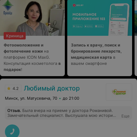
Криница
Фотоомоложение и
Запись к врачу, поиск и
фотолечение
кожи
на
бронирование лекарств,
платформе ICON MaxG.
медицинская карта
в
Консультация косметолога
в
вашем смартфоне
подарок
!
Любимый доктор
4.2
Минск, ул. Матусевича, 70
до 21:00
Отзыв
.
Была вчера на приеме у доктора Романивой.
Замечательный специалист. Выслушала мою историю
Еще
борьбы с акне, назначила курс лечения. С первого раза
нашли общий контакт, очень приятный врач, который
располагает к себе с первых минут приема.
Рекомендую)