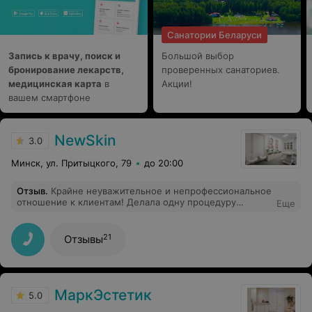
Санатории Беларуси
Запись к врачу, поиск и
Большой выбор
бронирование лекарств,
проверенных санаториев.
медицинская карта
в
Акции!
вашем смартфоне
NewSkin
3.0
Минск, ул. Притыцкого, 79
до 20:00
Отзыв
.
Крайне неуважительное и непрофессиональное
отношение к клиентам! Делала одну процедуру
Еще
удаления перманента бровей. Абсолютно никакой
консультации ни «до», ни «после». Никто не
предупреждал, какой ужас будет на лице после
21
Отзывы
процедуры в ближайшие дни. Девушка с ресепшен
провела в кабинет, намазала анестезию. Про
пикосекундный лазер красиво расписано, что без боли
и без корок. Не верьте!!! Не смотря на анастезию
очень сильная боль.Ваши волоски бровей станут
МаркЭстетик
5.0
обесцвеченными, белыми полностью. У меня к тому