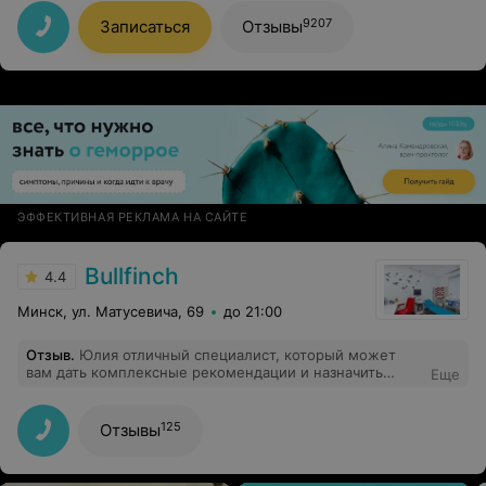
Викторию Васильевну всем, кто ищет
квалифицированного специалиста!
9207
Записаться
Отзывы
ЭФФЕКТИВНАЯ РЕКЛАМА НА САЙТЕ
Bullfinch
4.4
Минск, ул. Матусевича, 69
до 21:00
Отзыв
.
Юлия отличный специалист, который может
вам дать комплексные рекомендации и назначить
Еще
современные препараты, в отличии от специалистов
старой советской школы.
125
Отзывы