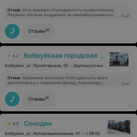
Отзыв
.
Хочу выразить благодарность профессионалу
Лещенко Наталье Андреевне за квалифицированную
Еще
консультацию и подход к пациентам!
90
Отзывы
Бобруйская городская больница скорой медицинской помощи им. В.О. Морзона
4.2
Бобруйск, ул. Пролетарская, 50
Круглосуточно
Отзыв
.
Выражаем огромную благодарность врачу
урологического отделения Дрозду Александру
Еще
Николаевичу за чуткое отношение к пациентам и
высокий профессионализм !Благодарим весь мед
персонал урологического отделения ! От 4 палаты !
18
Отзывы
Сонодин
4.5
Бобруйск, ул. Интернациональная, 47
с 08:00