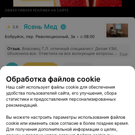
ЭФФЕКТИВНАЯ РЕКЛАМА НА САЙТЕ
Ясень Мед
3.6
Бобруйск, пер. Революционный, 3а
с 08:00
Отзыв
.
Власовец Т.Л. отличный специалист. Делая УЗИ,
объяснила все. Ответила на все волнующие вопросы.
Еще
Спасибо большое.
35
Записаться
Отзывы
Обработка файлов cookie
Наш сайт использует файлы cookie для обеспечения
удобства пользователей сайта, его улучшения, сбора
статистики и предоставления персонализированных
рекомендаций.
Добавить компанию
Вы можете настроить параметры использования файлов
cookie или изменить свое согласие в более позднее время.
Для получения дополнительной информации о целях,
Добавить специалиста