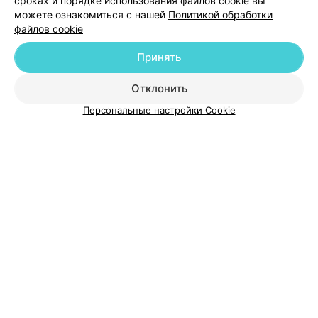
сроках и порядке использования файлов cookie вы
можете ознакомиться с нашей
Политикой обработки
файлов cookie
Принять
О проекте
Новости проекта
Размещение рекламы
Отклонить
Медицинский маркетинг
Публичный договор
Персональные настройки Cookie
Пользовательское соглашение
Способы оплаты
Вакансии
Партнеры
Написать руководителю 103.by
Написать в поддержку
Персональные настройки cookie
Обработка персональных данных
© 2026 ООО «Артокс Лаб», УНП 191700409
| 220012, Республика Беларусь,