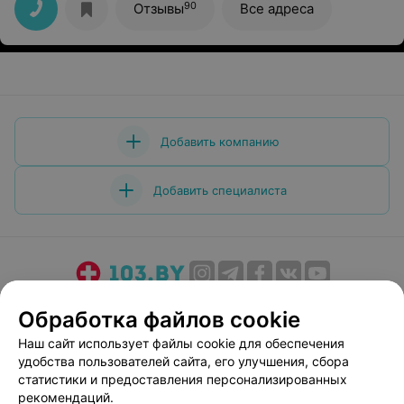
90
Отзывы
Все адреса
Добавить компанию
Добавить специалиста
О проекте
Новости проекта
Размещение рекламы
Обработка файлов cookie
Медицинский маркетинг
Публичный договор
Наш сайт использует файлы cookie для обеспечения
Пользовательское соглашение
Способы оплаты
удобства пользователей сайта, его улучшения, сбора
Вакансии
Партнеры
статистики и предоставления персонализированных
рекомендаций.
Написать руководителю 103.by