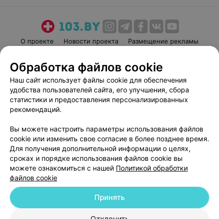
О проекте
Новости проекта
Размещение рекламы
Медицинский маркетинг
Публичный договор
Обработка файлов cookie
Пользовательское соглашение
Способы оплаты
Наш сайт использует файлы cookie для обеспечения
Вакансии
Партнеры
удобства пользователей сайта, его улучшения, сбора
Написать руководителю 103.by
статистики и предоставления персонализированных
рекомендаций.
Написать в поддержку
Персональные настройки cookie
Вы можете настроить параметры использования файлов
Обработка персональных данных
cookie или изменить свое согласие в более позднее время.
Для получения дополнительной информации о целях,
сроках и порядке использования файлов cookie вы
можете ознакомиться с нашей
Политикой обработки
файлов cookie
Принять
© 2026 ООО «Артокс Лаб», УНП 191700409
| 220012, Республика Беларусь,
г. Минск, улица Толбухина, 2, пом. 16 | help@103.by
Отклонить