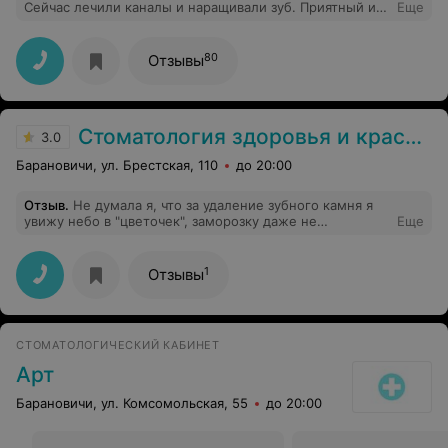
Сейчас лечили каналы и наращивали зуб. Приятный и
Еще
приветливый персонал. Все понравилось. Снимки
сразу на месте что удобно, распечатали и отдали.
Пломбу от зуба не отличить. Хорошо обезболили. По
80
Отзывы
цене плюс-минус как и везде. Остались только
приятные впечатления. Рекомендую однозначно.
Желаю клинике процветания. Спасибо за мою улыбку.
Респект.
Стоматология здоровья и красоты
3.0
Барановичи, ул. Брестская, 110
до 20:00
Отзыв
.
Не думала я, что за удаление зубного камня я
увижу небо в "цветочек", заморозку даже не
Еще
предложили, теперь эту клинику обхожу стороной, не
советую.
1
Отзывы
СТОМАТОЛОГИЧЕСКИЙ КАБИНЕТ
Арт
Барановичи, ул. Комсомольская, 55
до 20:00