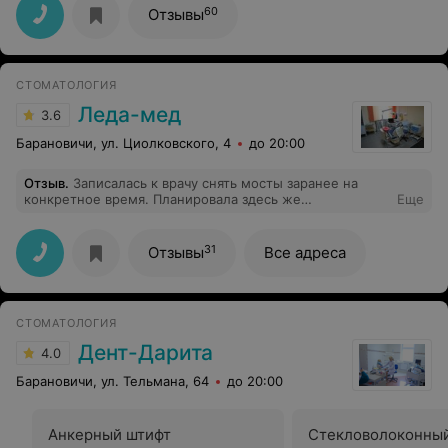
60
Отзывы
СТОМАТОЛОГИЯ
Леда-мед
3.6
Барановичи, ул. Циолковского, 4
до 20:00
Отзыв
.
Записалась к врачу снять мосты заранее на
конкретное время. Планировала здесь же
Еще
протезировать. В результате - 40 мин просидела в
кресле,ждала пока подойдёт врач. Хорошо,что он руки
хоть помыл,т.к. перчатки не одевал. Просила
31
Отзывы
Все адреса
обезболить,отказал. Мосты снял,но не почистил от
клея,на котором держались эти мосты. Деньги взяли
без квитанции. В общем впечатление ужасное. Туда не
пойду и никому не советую.
СТОМАТОЛОГИЯ
Дент-Дарита
4.0
Барановичи, ул. Тельмана, 64
до 20:00
Анкерный штифт
Стекловолоконны