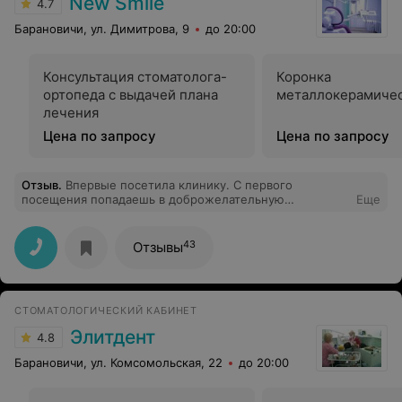
New Smile
4.7
Барановичи, ул. Димитрова, 9
до 20:00
Консультация стоматолога-
Коронка
ортопеда с выдачей плана
металлокерамиче
лечения
Цена по запросу
Цена по запросу
Отзыв
.
Впервые посетила клинику. С первого
посещения попадаешь в доброжелательную
Еще
атмосферу, созданную всем коллективом. Большая
благодарность стоматологу–терапевту Лицкевич
Светлане Константиновне за
43
Отзывы
высококвалифицированную работу по подготовке к
протезированию. Вы просто зубная фея! Конечно,
особая благодарность стоматологу-ортопеду
Богословскому Алексею Валерьевичу. Знакомство с
СТОМАТОЛОГИЧЕСКИЙ КАБИНЕТ
вами –большая удача для меня. Впервые за много лет
почувствовала доверие к врачу. С самого начала
Элитдент
4.8
доктор честно предупредил, что у меня не самый
простой случай и предстоит сложная работа. И факт
Барановичи, ул. Комсомольская, 22
до 20:00
этой честности того, что на тебе не пытаются
заработать, а врачу важен результат и вызывает
чувство уверенности. Алексей Валерьевич, как