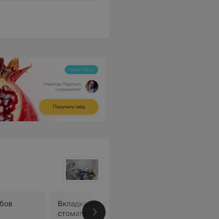
бов
Вкладка керамическая в
Полный 
стоматологии
пластино