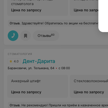
стоматолога
Цена по запросу
Цена по запросу
Отзыв
.
Здравствуйте! Обратилась по акции на бесплатную консультацию к ортопеду. Врач компетентный и грамотный. Вс
60
Отзывы
СТОМАТОЛОГИЯ
Дент-Дарита
4.0
Барановичи, ул. Тельмана, 64
с 08:00
Анкерный штифт
Стекловолоконный
Цена по запросу
Цена по запросу
Отзыв
.
Не рекомендую! Пришли на приём в назначенное время, просидели 30 мин. Врач отсутствовал на рабочем месте,