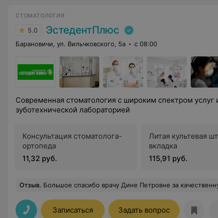
СТОМАТОЛОГИЯ
ЭстедентПлюс
5.0
Барановичи, ул. Вильчковского, 5а
с 08:00
Современная стоматология с широким спектром услуг 
зуботехнической лабораторией
Консультация стоматолога-
Литая культевая ш
ортопеда
вкладка
11,32 руб.
115,91 руб.
Отзыв
.
Большое спасибо врачу Дине Петровне за качественную и быструю работу, вежливое обращение 
Записаться
Задать вопрос