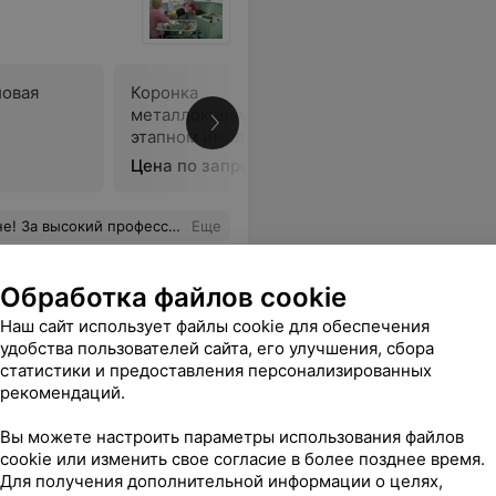
ловая
Коронка
Коронка
металлокерамическая на 2-
металлок
этапном импланте (Израиль)
этапном 
Цена по запросу
Цена по 
о врача! Спасибо Вам огромное! Рекомендую всем этого врача!!!
Еще
Обработка файлов cookie
Наш сайт использует файлы cookie для обеспечения
удобства пользователей сайта, его улучшения, сбора
статистики и предоставления персонализированных
рекомендаций.
Вы можете настроить параметры использования файлов
cookie или изменить свое согласие в более позднее время.
Для получения дополнительной информации о целях,
еская
Коронка металлическая,
Металло