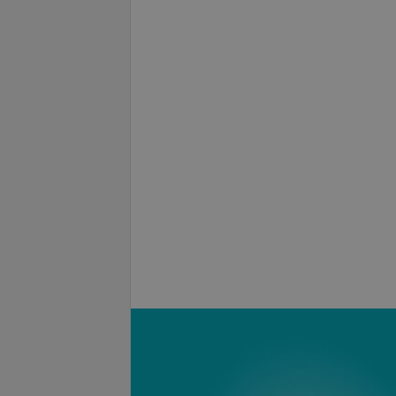
ская
Керамическая
ловая коронка на
безметалловая коронка на
(Израиль)
имплант (MegaGen, Корея)
запросу
Цена по запросу