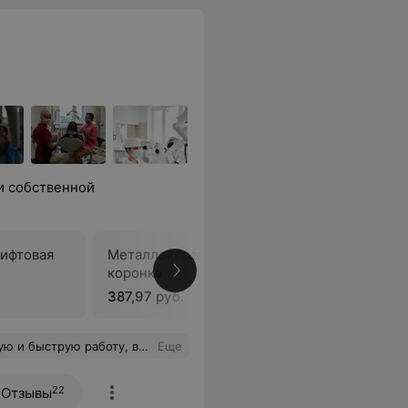
и собственной
тифтовая
Металлокерамическая
Металлок
коронка
387,97 руб.
372,72 ру
и вообще она красивая и умная женщина.
Еще
22
Отзывы