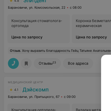
Элитдент
4.8
Барановичи, ул. Комсомольская, 22
с 08:00
Консультация стоматолога-
Коронка безметал
ортопеда
керамическая
Цена по запросу
Цена по запросу
Отзыв
.
Хочу выразить благодарность Гейц Татьяне Анатольевне! За высокий профессионализм, Татьяна Анатольевна врач с большой буквы! Рекомендую всем этог
23
Отзывы
Все адреса
МЕДИЦИНСКИЙ ЦЕНТР
Дэйскомп
4.1
Барановичи, ул. Притыцкого, 67
с 09:00
Консультация ортопеда-
Вкладка металлич