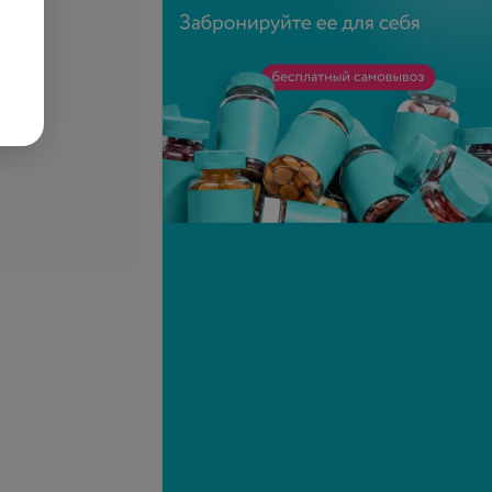
облицовкой
запросу
Цена по запросу
циркониевая
Вкладка циркониевая
запросу
Цена по запросу