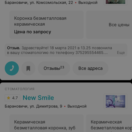
Барановичи, ул. Комсомольская, 22
Выходной
Коронка безметалловая
керамическая
Все цены
Цена по запросу
Отзыв
.
Здравствуйте! 18 марта 2021 в 13.25 позвонила
в вашу стоматологию по телефону 375295554465.
Еще
Хотела узнать каких стран производителей ставят
импланты в вашей клинике. На мой вопрос в ответ я
услышала возмущение, а дальше фраза: " Вы с какой
23
Отзывы
Все адреса
целью интересуетесь? Проводите статистику?"
Никакой информации я не получила ни о самих
имплантах ни о приемерной стоимости услуг. После
такого общения не хочется к вам приходить в клинику
СТОМАТОЛОГИЯ
даже на консультацию. Хотя я планировала у вас
поставить 2 импланта и отбелить зубы. Может врачи у
New Smile
4.7
вас и хорошие, но администраторы ужасные.
Барановичи, ул. Димитрова, 9
Выходной
Керамическая
Керамическая
безметалловая коронка, зуб
безметалловая кор