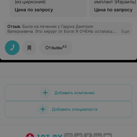
(из циркония)
имплант (Израиль)
Цена по запросу
Цена по запросу
Отзыв
.
Была на лечении у Гадуна Дмитрия
Валерьевича. Это хирург от Бога! Я ОЧЕНЬ осталась
Еще
довольна качеством обслуживания и работы!!!
Огромное спасибо за здоровую и красивую улыбку.
Отныне на лечение только к вам!!
43
Отзывы
Добавить компанию
Добавить специалиста