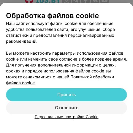
О проекте
Новости проекта
Размещение рекламы
Обработка файлов cookie
Медицинский маркетинг
Публичный договор
Наш сайт использует файлы cookie для обеспечения
Пользовательское соглашение
Способы оплаты
удобства пользователей сайта, его улучшения, сбора
Вакансии
Партнеры
статистики и предоставления персонализированных
рекомендаций.
Написать руководителю 103.by
Написать в поддержку
Вы можете настроить параметры использования файлов
cookie или изменить свое согласие в более позднее время.
Персональные настройки cookie
Для получения дополнительной информации о целях,
Обработка персональных данных
сроках и порядке использования файлов cookie вы
можете ознакомиться с нашей
Политикой обработки
файлов cookie
Принять
Отклонить
© 2026 ООО «Артокс Лаб», УНП 191700409
| 220012, Республика Беларусь,
г. Минск, улица Толбухина, 2, пом. 16 | help@103.by
Персональные настройки Cookie
Служба поддержки
+375 291212755