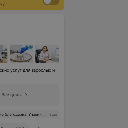
ону
ких услуг для взрослых и
Все цены
 обязательно обращайтесь. И с ребенком на узи хожу только к ней.
Еще
9207