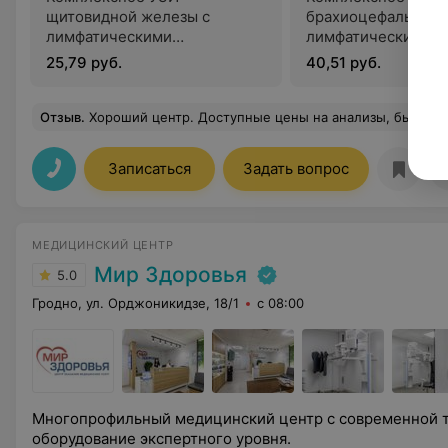
щитовидной железы с
брахиоцефальных 
лимфатическими
лимфатических узл
поверхностными узлами,
мягких тканей
25,79 руб.
40,51 руб.
мягких тканей с дуплексным
сканированием сосудов
Отзыв
.
Хороший центр. Доступные цены на анализы, быстрый результат. Дозвонился сразу, подсказали стоимость анализов. Все че
Записаться
Задать вопрос
МЕДИЦИНСКИЙ ЦЕНТР
Мир Здоровья
5.0
Гродно, ул. Орджоникидзе, 18/1
с 08:00
Многопрофильный медицинский центр с современной т
оборудование экспертного уровня.