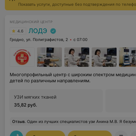
Показать услуги, доступные без подтверждения по телеф
МЕДИЦИНСКИЙ ЦЕНТР
ЛОДЭ
4.6
Гродно, ул. Полиграфистов, 2
с 07:00
Многопрофильный центр с широким спектром медицинс
детей по различным направлениям.
УЗИ мягких тканей
35,82 руб.
Отзыв
.
Один из лучших специалистов узи Анина М.В. Я безумно благодарна. У меня был сложный случай и диагноз поставлен. Если вам нужна точность и уверенность то