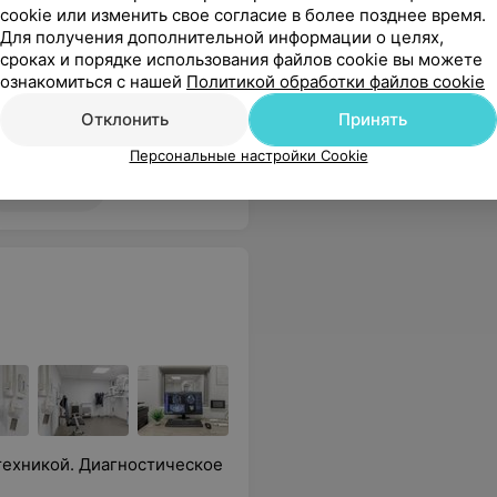
cookie или изменить свое согласие в более позднее время.
артерий,
Все цены
Для получения дополнительной информации о целях,
ов и
сроках и порядке использования файлов cookie вы можете
ознакомиться с нашей
Политикой обработки файлов cookie
Отклонить
Принять
тко и быстро. В лаборатории все чисто и аккуратно.
Еще
Персональные настройки Cookie
142
Отзывы
ехникой. Диагностическое