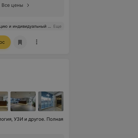
Все цены
одход ! Прекрасный специалист !
Еще
ос
огия, УЗИ и другое. Полная