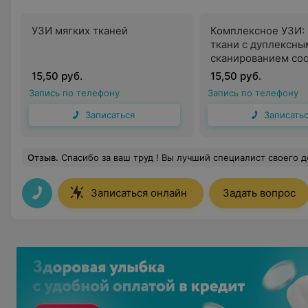
УЗИ мягких тканей
Комплексное УЗИ:
ткани с дуплексны
сканированием со
одного анатомиче
15,50 руб.
15,50 руб.
региона
Запись по телефону
Запись по телефону
Записаться
Записать
Отзыв
.
Спасибо за ваш труд ! Вы лучший специалист своего дела ! Очень рад
Записаться онлайн
Задать вопрос