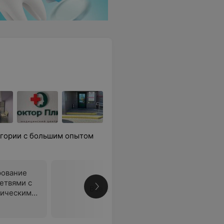
егории с большим опытом
рование
етвями с
Все цены
тическим