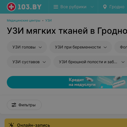
Все рубрики
Гродно
Медицинские центры
•
УЗИ
УЗИ мягких тканей в Гродн
УЗИ головы
УЗИ при беременности
Фол
УЗИ суставов
УЗИ брюшной полости и забрюшиного пространства
Фильтры
Онлайн-запись