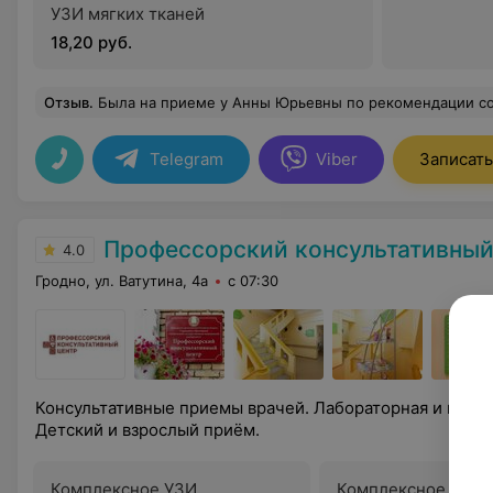
УЗИ мягких тканей
18,20 руб.
Отзыв
.
Была на приеме у Анны Юрьевны по рекомендации соседки,которую она оперировала, осталась очень довольна! Врач от Бога! Детально осмотрела, объяснила почему именно возникло заболевание. Д
Telegram
Viber
Записать
Профессорский консультативный 
4.0
Гродно, ул. Ватутина, 4а
с 07:30
Консультативные приемы врачей. Лабораторная и инстр
Детский и взрослый приём.
Комплексное УЗИ
Комплексное УЗИ