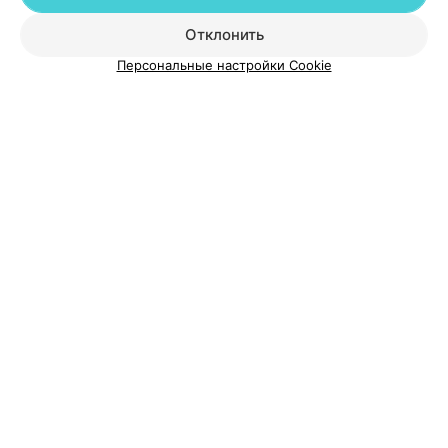
Отклонить
Добавить специалиста
Персональные настройки Cookie
О проекте
Новости проекта
Размещение рекламы
Медицинский маркетинг
Публичный договор
Пользовательское соглашение
Способы оплаты
Вакансии
Партнеры
Написать руководителю 103.by
Написать в поддержку
Персональные настройки cookie
Обработка персональных данных