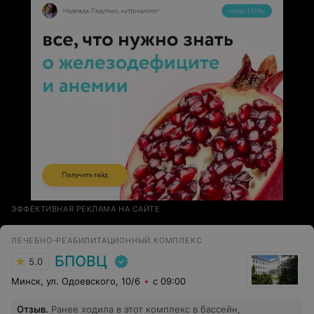
замечательная тренер все рассказала. В конце еще
перепутали в гардеробе мою верхнюю одежду.
Оказывается, это норма. теперь и я буду знать:
специалисты по фитнесу хорошие, а администратор
явно не на своем месте.
ЭФФЕКТИВНАЯ РЕКЛАМА НА САЙТЕ
ЛЕЧЕБНО-РЕАБИЛИТАЦИОННЫЙ КОМПЛЕКС
БПОВЦ
5.0
Минск, ул. Одоевского, 10/6
с 09:00
Отзыв
.
Ранее ходила в этот комплекс в бассейн,