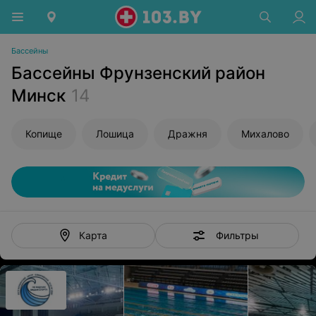
Бассейны
Бассейны Фрунзенский район
Минск
14
Копище
Лошица
Дражня
Михалово
Фильтры
Карта