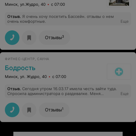
Минск, ул.Жудро, 40
с 07:00
Отзыв
.
Я очень хочу посетить Бассейн. отзывы о нем
очень комфортные.
Еще
3
Отзывы
ФИТНЕС-ЦЕНТР, САУНА
Бодрость
Минск, ул. Жудро, 40
с 07:00
Отзыв
.
Сегодня утром 16.03.17 имела честь зайти туда.
Спросила администратора о раздевалке. Меня
Еще
взмахами руки гоняла по разным этажам, велела
спрашивать у тренера, потом у девочек, потом в том
зале, затем еще раз туда, где же переодеваются и
1
Отзывы
занимаются. Около 10 минут заняла вся эта ситуация.
Потом она встала, спустилась к одной из раздевалок,
сказала: "Вот, спросите у девочек!" Занавес. P.S.
Девочки посмеялись с администратора, сказали какая
именно раздевалка мне нужна и где находится,