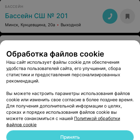
БАССЕЙН
Бассейн СШ № 201
Минск, Кунцевщина, 20а
Выходной
БАССЕЙН
Белдорстрой УО, Государственный учебный центр
Обработка файлов cookie
Минск, Кальварийская, 37
с 07:00
Наш сайт использует файлы cookie для обеспечения
удобства пользователей сайта, его улучшения, сбора
статистики и предоставления персонализированных
БАССЕЙН
рекомендаций.
Спортивная школа Миноблсовета БФСО Динамо № 14 (плавание)
Вы можете настроить параметры использования файлов
Минск, Петра Глебки, 30а
Выходной
cookie или изменить свое согласие в более позднее время.
Для получения дополнительной информации о целях,
сроках и порядке использования файлов cookie вы
можете ознакомиться с нашей
Политикой обработки
файлов cookie
Принять
Добавить компанию