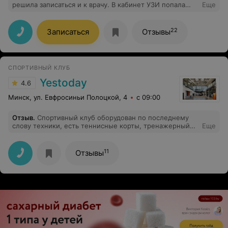
решила записаться и к врачу. В кабинет УЗИ попала
Еще
быстро и без ожидания. Хочу оставить только
положительный отзыв после посещения, я всем
довольна, все понравилось.
22
Записаться
Отзывы
СПОРТИВНЫЙ КЛУБ
Yestoday
4.6
Минск, ул. Евфросиньи Полоцкой, 4
с 09:00
Отзыв
.
Спортивный клуб оборудован по последнему
слову техники, есть теннисные корты, тренажерный
Еще
зал, сауна, бассейн, в общем всё что нужно для
отличной тренировки. Таких заведений у нас не много.
Уровень обслуживания тоже на высоком уровне.
11
Отзывы