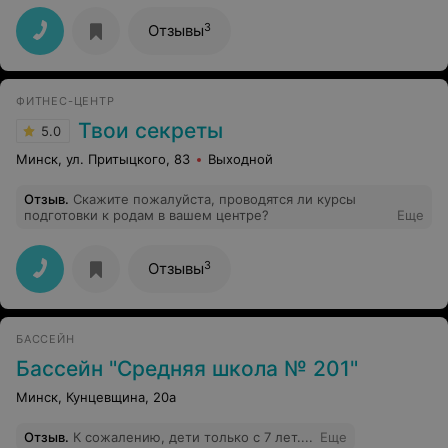
теперь идёт на занятия с удовольствием. Очень
нравится, что всё организовано: чистые раздевалки,
3
Отзывы
удобные шкафчики.
ФИТНЕС-ЦЕНТР
Твои секреты
5.0
Минск, ул. Притыцкого, 83
Выходной
Отзыв
.
Скажите пожалуйста, проводятся ли курсы
подготовки к родам в вашем центре?
Еще
3
Отзывы
БАССЕЙН
Бассейн "Средняя школа № 201"
Минск, Кунцевщина, 20а
Отзыв
.
К сожалению, дети только с 7 лет....
Еще