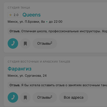
СТУДИЯ ТАНЦА
Queens
2.0
Минск, ул. П.Бровки, 8а
до 22:00
Отзыв
.
Отличная школа, профессиональные инструкторы. Хорошие залы, места хватает вс
2
Отзывы
СТУДИЯ ВОСТОЧНЫХ И АРАБСКИХ ТАНЦЕВ
Фарангиз
Минск, ул. Сурганова, 24
Отзыв
.
Я бы хотела оставить отзыв о занятиях восточным танцем с замечательным преподавателем - Светланой Муленко! Светлана отрытый, яркий и позитивный человек. На занятиях сразу чувствуешь себя не только в своей тарелке, но и в кругу семьи. Материал подается очень четко, понятно, подробно и терпеливо разъясняются все нюансы и техника движений.Светлана всегда наблюдает за всеми ученицами и если что-то не получается, сразу приходит на помощь и показывает лично для ученика. Час занятий прол
2
Отзывы
Все адреса