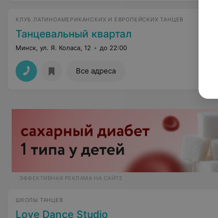
КЛУБ ЛАТИНОАМЕРИКАНСКИХ И ЕВРОПЕЙСКИХ ТАНЦЕВ
Танцевальный квартал
Минск, ул. Я. Коласа, 12
до 22:00
Все адреса
ЭФФЕКТИВНАЯ РЕКЛАМА НА САЙТЕ
ШКОЛЫ ТАНЦЕВ
Love Dance Studio