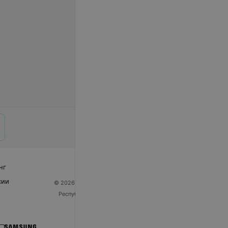
нг
сии
© 2026 ООО «Артокс Лаб», УНП 191700409
| 220012,
Республика Беларусь, г. Минск, улица Толбухина, 2,
пом. 16 | help@103.by
Служба поддержки
+375 291212755