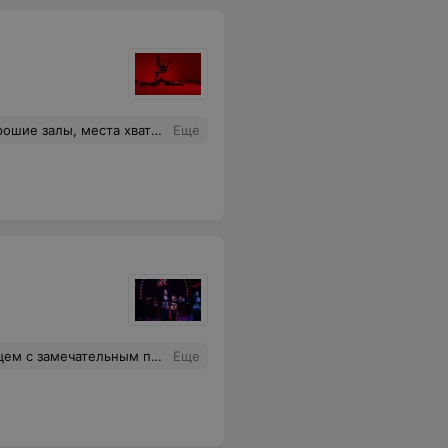
ем. Также радует наличие душевых.
Еще
етает легко и позитивно! Настроение во время и после урока просто на высоте! Спасибо огромное школе в целом и Светлане в частности за знакомство с миром танца и отличное самочувствие! С уважением, Ксения.
Еще