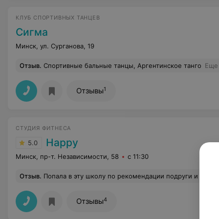
КЛУБ СПОРТИВНЫХ ТАНЦЕВ
Сигма
Минск, ул. Сурганова, 19
Отзыв
.
Спортивные бальные танцы, Аргентинское танго
Еще
1
Отзывы
СТУДИЯ ФИТНЕСА
Happy
5.0
Минск, пр-т. Независимости, 58
с 11:30
Отзыв
.
Попала в эту школу по рекомендации подруги и осталась очень 
4
Отзывы