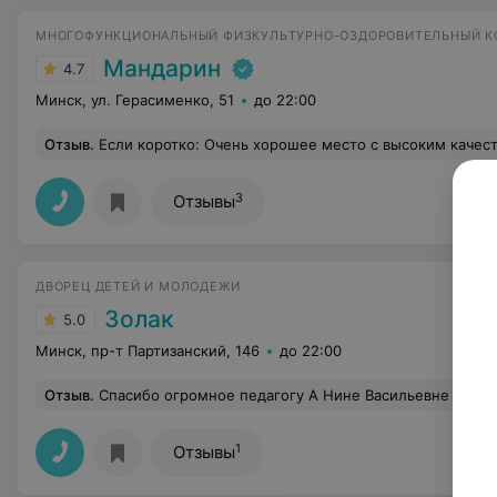
МНОГОФУНКЦИОНАЛЬНЫЙ ФИЗКУЛЬТУРНО-ОЗДОРОВИТЕЛЬНЫЙ 
Мандарин
4.7
Минск, ул. Герасименко, 51
до 22:00
Отзыв
.
Если коротко: Очень хорошее место с высоким качеством услуг и низкой стоимостью. Приезжаешь, огромная парковка, чуть что, можно поставить автомобиль вдоль дороги, либо рядом есть паркинг (бесплатный для посетителей). Заходишь, показываешь билет, попадаешь в раздевалку без кабинок (разделение по полу конечно же). Все голые. Далее попадаешь в душевую 
3
Отзывы
ДВОРЕЦ ДЕТЕЙ И МОЛОДЕЖИ
Золак
5.0
Минск, пр-т Партизанский, 146
до 22:00
Отзыв
.
Спасибо огромное педагогу А Нине Васильевне за прекрасное мероприятие, посвящённое Масленинице, организованное для воспитанников вокального коллектива "Мой стиль". Нина Владимировна не только вкладывает свою душу в воспитание любви к пению наших деток, но и приобщает и 
1
Отзывы