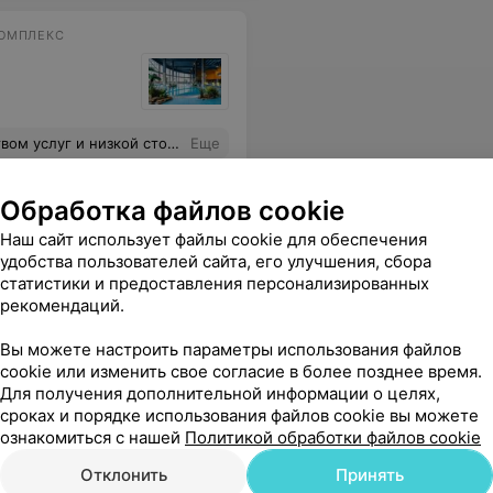
КОМПЛЕКС
(обязательно моемся), а потом в саму водно-терминальную зону. Итого, очень классное место за сравнительно адекватную цену по сравнению с конкурентами.
Еще
Обработка файлов cookie
Наш сайт использует файлы cookie для обеспечения
удобства пользователей сайта, его улучшения, сбора
статистики и предоставления персонализированных
рекомендаций.
Вы можете настроить параметры использования файлов
cookie или изменить свое согласие в более позднее время.
ребят и их родителей к традициям белорусского народа. Спасибо Вам за такую душевную, познавательно и вкусную встречу.
Для получения дополнительной информации о целях,
Еще
сроках и порядке использования файлов cookie вы можете
ознакомиться с нашей
Политикой обработки файлов cookie
Отклонить
Принять