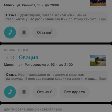
Минск, ул. Райниса, 1Г
до 20:00
Отзыв
.
Здравствуйте, хотела записаться к Вам на
твер..какое у Вас расписание занятий по этому стилю?
Еще
1
Отзывы
ШКОЛА ТАНЦЕВ
Овация
1.0
Минск, пр-т Рокоссовского, 93
до 21:00
Отзыв
.
Невнимательное отношение к клиентам.
например: 1) полгода носили коврик на занятия и вдруг
Еще
случайно узнали, что он уже месяц как не нужен.
Оказывается преподаватель сказал об этом детям.
пятилеткам. Кто-то из детей передал взрослым, кто-
1
Отзывы
Все адреса
то нет. 2) несколько раз наш дневник забирал кто-то
другой. это конечно не плюс родителям, которые
хватают пачку дневников не глядя, а потом, возможно
уже дома, разбираются. 3) во время отчетного
ЦЕНТР СОВРЕМЕННОЙ ХОРЕОГРАФИИ
концерта они потеряли моего ребенка. т.е. детей они