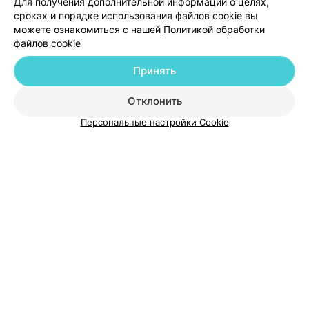
Для получения дополнительной информации о целях,
сроках и порядке использования файлов cookie вы
можете ознакомиться с нашей
Политикой обработки
файлов cookie
Добавить компанию
Принять
Отклонить
Добавить специалиста
Персональные настройки Cookie
О проекте
Новости проекта
Размещение рекламы
Медицинский маркетинг
Публичный договор
Пользовательское соглашение
Способы оплаты
Вакансии
Партнеры
Написать руководителю 103.by
Написать в поддержку
Персональные настройки cookie