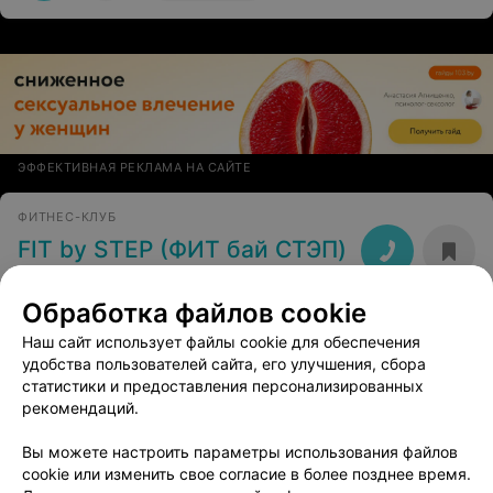
ЭФФЕКТИВНАЯ РЕКЛАМА НА САЙТЕ
ФИТНЕС-КЛУБ
FIT by STEP (ФИТ бай СТЭП)
Минск, ул. Жилуновича, 15
до 21:00
Обработка файлов cookie
Наш сайт использует файлы cookie для обеспечения
Life4Dance
удобства пользователей сайта, его улучшения, сбора
Минск, ул. Народная, 51
до 22:00
статистики и предоставления персонализированных
рекомендаций.
Все адреса
Вы можете настроить параметры использования файлов
cookie или изменить свое согласие в более позднее время.