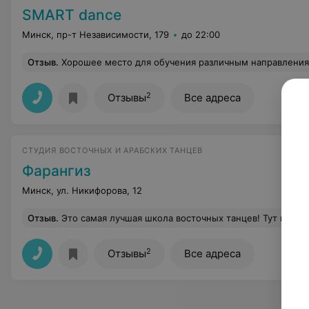
SMART dance
Минск, пр-т Независимости, 179
до 22:00
Отзыв
.
Хорошее место для обучения различным направления
2
Отзывы
Все адреса
СТУДИЯ ВОСТОЧНЫХ И АРАБСКИХ ТАНЦЕВ
Фарангиз
Минск, ул. Никифорова, 12
Отзыв
.
Это самая лучшая школа восточных танцев! Тут нет ограничений по возрасту, весу, по рабочему графику. Очень много хороших, талантливых педагогов. Все занятия проходят так увлекательно, что время пролетает незаметно. Педагоги всегда нацелены на результат своих учеников, а не на собственное самолюбование. Все очень дружелюбные, отзывчивые. Это настоящая
2
Отзывы
Все адреса