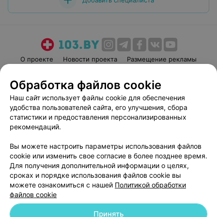
Добавить специалиста
О проекте
Новости проекта
Размещение рекламы
Медицинский маркетинг
Публичный договор
Обработка файлов cookie
Пользовательское соглашение
Способы оплаты
Наш сайт использует файлы cookie для обеспечения
Вакансии
Партнеры
удобства пользователей сайта, его улучшения, сбора
Написать руководителю 103.by
статистики и предоставления персонализированных
рекомендаций.
Написать в поддержку
Персональные настройки cookie
Вы можете настроить параметры использования файлов
Обработка персональных данных
cookie или изменить свое согласие в более позднее время.
Для получения дополнительной информации о целях,
сроках и порядке использования файлов cookie вы
можете ознакомиться с нашей
Политикой обработки
файлов cookie
Принять