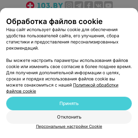
О проекте
Новости проекта
Размещение рекламы
Обработка файлов cookie
Медицинский маркетинг
Публичный договор
Наш сайт использует файлы cookie для обеспечения
Пользовательское соглашение
Способы оплаты
удобства пользователей сайта, его улучшения, сбора
Вакансии
Партнеры
статистики и предоставления персонализированных
рекомендаций.
Написать руководителю 103.by
Написать в поддержку
Вы можете настроить параметры использования файлов
cookie или изменить свое согласие в более позднее время.
Персональные настройки cookie
Для получения дополнительной информации о целях,
Обработка персональных данных
сроках и порядке использования файлов cookie вы
можете ознакомиться с нашей
Политикой обработки
файлов cookie
Принять
Отклонить
© 2026 ООО «Артокс Лаб», УНП 191700409
| 220012, Республика Беларусь,
г. Минск, улица Толбухина, 2, пом. 16 | help@103.by
Персональные настройки Cookie
Служба поддержки
+375 291212755