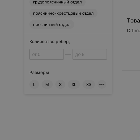
грудопоясничный отдел
N
пояснично-крестцовый отдел
Novea
Това
O
поясничный отдел
OPPO
Orlim
ORTO PROFESSIONAL
Количество ребер,
Optio
Orlett
Orliman
Ortex
Размеры
Ottobock
L
M
S
XL
XS
P
PASTHER
Сбросить
Prolife Orto
Push Braces
T
TIMED
Talus