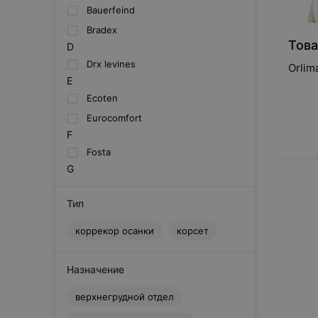
Bauerfeind
Bradex
Това
D
Drx levines
Orlim
E
Ecoten
Eurocomfort
F
Fosta
G
GFD
Тип
Gezanne
L
коррекор осанки
корсет
Lumo
M
Назначение
Medi GmbH & Co. KG.
Medi Spinomed
верхнегрудной отдел
Medtextile