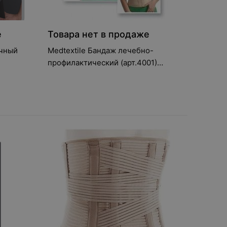
е
Товара нет в продаже
ичный
Medtextile Бандаж лечебно-
профилактический (арт.4001)
только L, XL, XXL