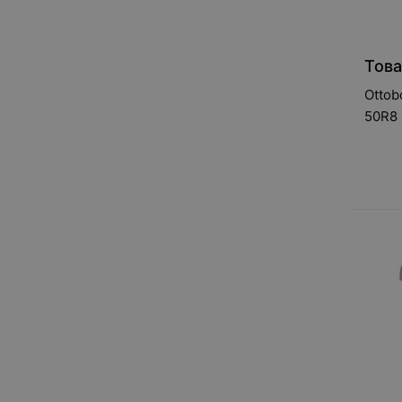
Това
Ottob
50R8