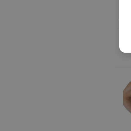
Това
Триве