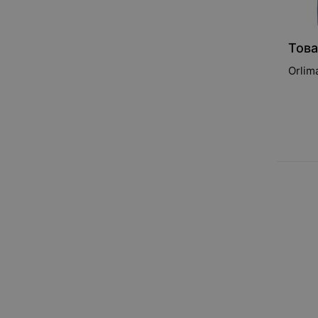
Thuasne
Tonus Elast
Това
V
Variteks
Orlim
X
Xtreme bra
R
ruges
А
АЛЕФ
Аюрведа Бел
Б
Белорусский протезно-
ортопедический
восстановительный центр
Белпа-Мед
К
Комф-Орт