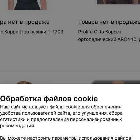
ра нет в продаже
Товара нет в продаж
с Корректор осанки Т-1703
Prolife Orto Корсет
ортопедический ARC440, 
M-L
Обработка файлов cookie
Наш сайт использует файлы cookie для обеспечения
удобства пользователей сайта, его улучшения, сбора
статистики и предоставления персонализированных
рекомендаций.
Вы можете настроить параметры использования файлов