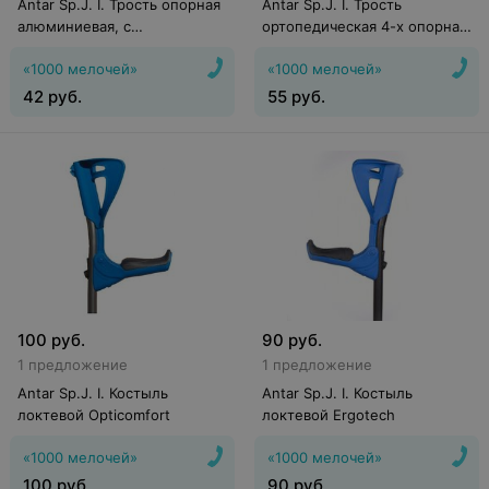
Antar Sp.J. I. Трость опорная
Antar Sp.J. I. Трость
алюминиевая, с
ортопедическая 4-х опорная
горизонтальной ручкой
АТ 51105
«1000 мелочей»
«1000 мелочей»
42
руб.
55
руб.
100
руб.
90
руб.
1 предложение
1 предложение
Antar Sp.J. I. Костыль
Antar Sp.J. I. Костыль
локтевой Opticomfort
локтевой Ergotech
«1000 мелочей»
«1000 мелочей»
100
руб.
90
руб.