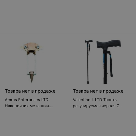
восстановительный центр
Костыль локтевой
ЦСИЕ.30.182.00.00.00; -01
Товара нет в продаже
Товара нет в продаже
Amrus Enterprises LTD
Valentine I. LTD Трость
Наконечник металлич.
регулируемая черная C
AMIT84
Standart