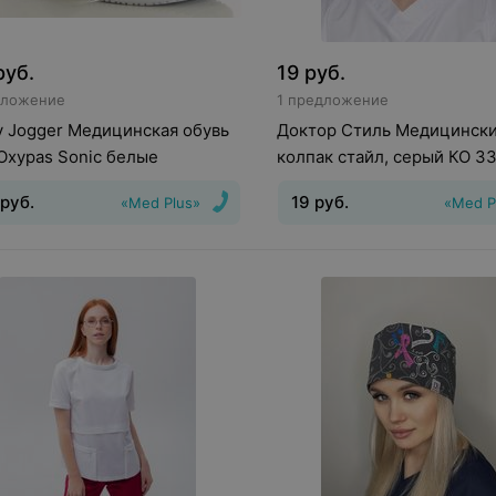
руб.
19
руб.
дложение
1 предложение
y Jogger Медицинская обувь
Доктор Стиль Медицинск
Oxypas Sonic белые
колпак стайл, серый КО 3
руб.
19
руб.
«Med Plus»
«Med P