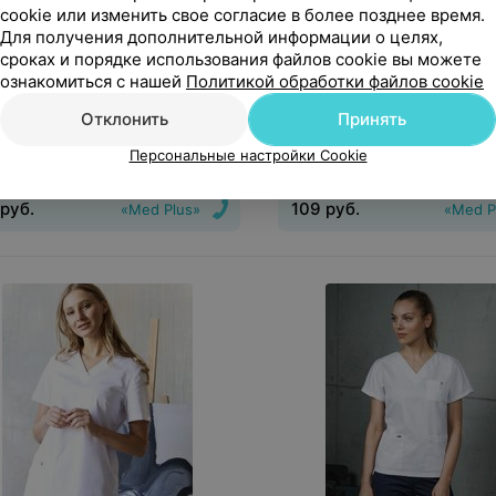
cookie или изменить свое согласие в более позднее время.
Для получения дополнительной информации о целях,
сроках и порядке использования файлов cookie вы можете
руб.
109
руб.
ознакомиться с нашей
Политикой обработки файлов cookie
дложение
1 предложение
Отклонить
Принять
y Jogger Медицинская обувь
Доктор Стиль Халат «Дол
Персональные настройки Cookie
Oxypas SHEILA
3128.23
руб.
109
руб.
«Med Plus»
«Med P