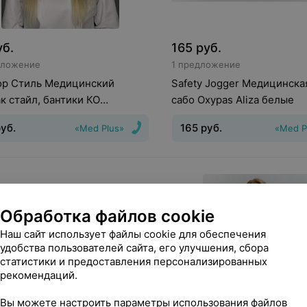
уб.
165
руб.
дложение
1 предложение
ор Стиль Медицинский
Safety Jogger Медицинска
к стайл, бантики КО
сабо Oxypas Aliza белые
.208
уб.
165
руб.
«Med Plus»
«Med P
Обработка файлов cookie
Наш сайт использует файлы cookie для обеспечения
удобства пользователей сайта, его улучшения, сбора
статистики и предоставления персонализированных
рекомендаций.
Вы можете настроить параметры использования файлов