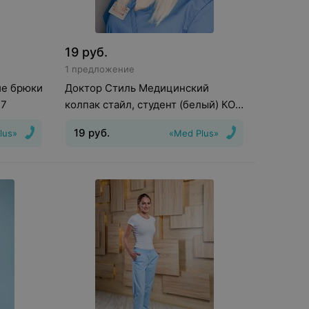
19
руб.
1 предложение
ие брюки
Доктор Стиль Медицинский
17
колпак стайл, студент (белый) КО
3302.01СТ
19
руб.
lus»
«Med Plus»