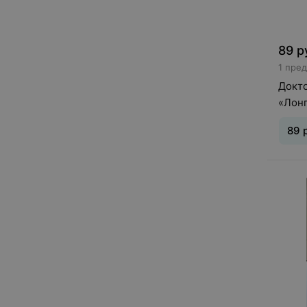
89
р
1 пре
Докто
«Лонг
89