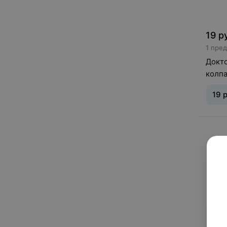
19
р
1 пре
Докт
колпа
3302
19
р