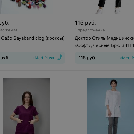
руб.
115
руб.
дложение
1 предложение
 Сабо Bayaband clog (кроксы)
Доктор Стиль Медицинск
«Софт», черные Брю 3411.
руб.
115
руб.
«Med Plus»
«Med P