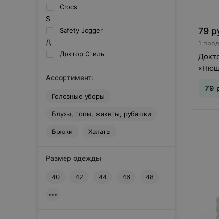
Crocs
S
79
р
Safety Jogger
Д
1 пре
Доктор Стиль
Докто
«Нюш
Ассортимент:
79
Головные уборы
Блузы, топы, жакеты, рубашки
Брюки
Халаты
Размер одежды
40
42
44
46
48