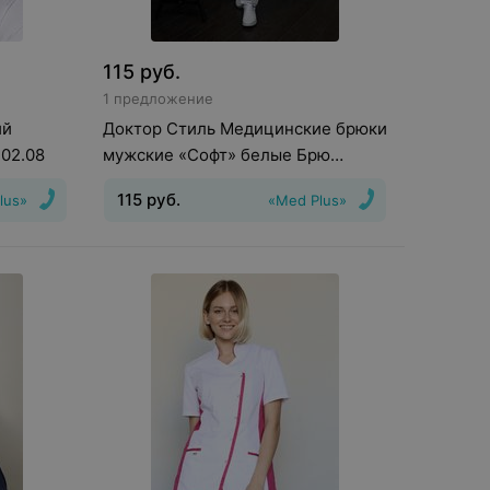
115
руб.
1 предложение
ий
Доктор Стиль Медицинские брюки
302.08
мужские «Софт» белые Брю
3410.01
115
руб.
lus»
«Med Plus»