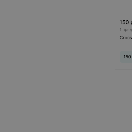
150
1 пре
Crocs
150