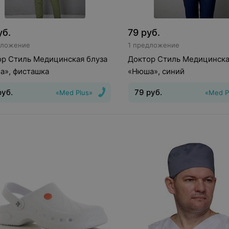
уб.
79
руб.
дложение
1 предложение
р Стиль Медицинская блуза
Доктор Стиль Медицинска
а», фисташка
«Нюша», синий
руб.
79
руб.
«Med Plus»
«Med P