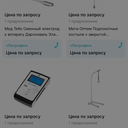
Цена по запросу
Цена по запросу
1 предложение
1 предложение
Мед ТеКо Сменный электрод
Мега-Оптим Подлокотные
к аппарату Дарсонваль Элад,
костыли с закрытой
220 в
регулируемой манжетой
«Петрович»
«Петрович»
(детско-подростковые)
LK3031 (пара)
Цена по запросу
Цена по запросу
Цена по запросу
Цена по запросу
1 предложение
1 предложение