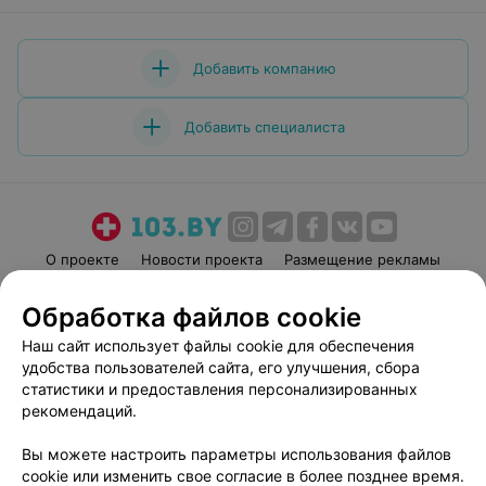
Добавить компанию
Добавить специалиста
О проекте
Новости проекта
Размещение рекламы
Медицинский маркетинг
Публичный договор
Обработка файлов cookie
Пользовательское соглашение
Способы оплаты
Наш сайт использует файлы cookie для обеспечения
Вакансии
Партнеры
удобства пользователей сайта, его улучшения, сбора
Написать руководителю 103.by
статистики и предоставления персонализированных
рекомендаций.
Написать в поддержку
Персональные настройки cookie
Вы можете настроить параметры использования файлов
Обработка персональных данных
cookie или изменить свое согласие в более позднее время.