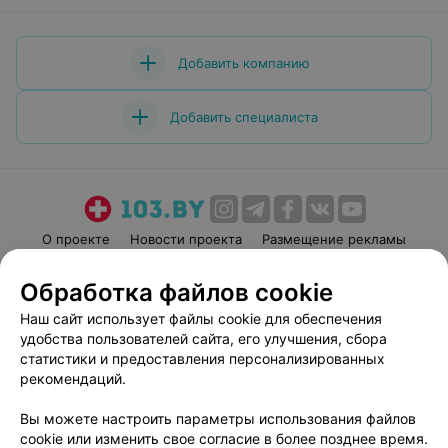
Добавить компанию
Добавить специалиста
О проекте
Новости проекта
Размещение рекламы
Медицинский маркетинг
Публичный договор
Обработка файлов cookie
Пользовательское соглашение
Способы оплаты
Наш сайт использует файлы cookie для обеспечения
Вакансии
Партнеры
удобства пользователей сайта, его улучшения, сбора
Написать руководителю 103.by
статистики и предоставления персонализированных
рекомендаций.
Написать в поддержку
Персональные настройки cookie
Вы можете настроить параметры использования файлов
Обработка персональных данных
cookie или изменить свое согласие в более позднее время.