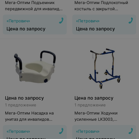
Мега-Оптим Подъемник
Мега-Оптим Подлокотный
передвижной для инвалидов
костыль с закрытой
с гидроприводом ИПП-2Г
регулируемой манжетой
«Петрович»
«Петрович»
LK3030
Цена по запросу
Цена по запросу
Цена по запросу
Цена по запросу
1 предложение
1 предложение
Мега-Оптим Насадка на
Мега-Оптим Ходунки
унитаз для инвалидов
усиленные LK3003,
SC7060B
грузоподъемность 226 кг
«Петрович»
«Петрович»