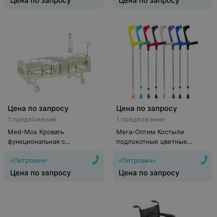
Цена по запросу
Цена по запросу
Цена по запросу
Цена по запросу
1 предложение
1 предложение
Med-Mos Кровать
Мега-Оптим Костыли
функциональная c
подлокотные цветные
механическим приводом Е-8
CA851L (пара)
«Петрович»
«Петрович»
MM-18
Цена по запросу
Цена по запросу