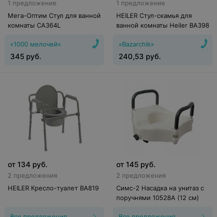
1 предложение
1 предложение
Мега-Оптим Стул для ванной
HEILER Стул-скамья для
комнаты CA364L
ванной комнаты Heiler BA398
«1000 мелочей»
«Bazarchik»
345
руб.
240,53
руб.
от
134
руб.
от
145
руб.
2 предложения
2 предложения
HEILER Кресло-туалет ВА819
Симс-2 Насадка на унитаз с
поручнями 10528А (12 см)
Все предложения
Все предложения