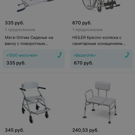
335
руб.
670
руб.
1 предложение
1 предложение
Мега-Оптим Сиденье на
HEILER Кресло-коляска с
ванну с поворотным
санитарным оснащением
механизмом CA 357 U
BA833
«1000 мелочей»
«Bazarchik»
335
руб.
670
руб.
345
руб.
240,53
руб.