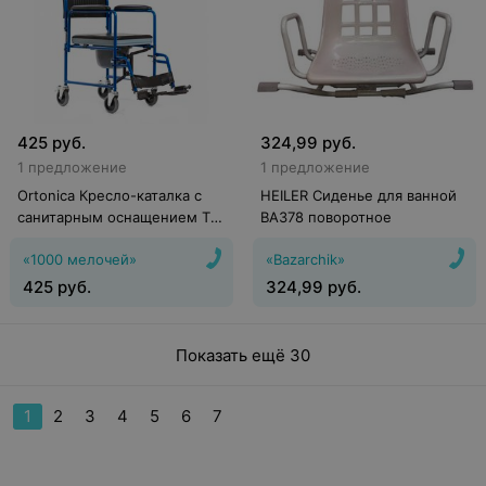
425
руб.
324,99
руб.
1 предложение
1 предложение
Ortonica Кресло-каталка с
HEILER Сиденье для ванной
санитарным оснащением TU
BA378 поворотное
34
«1000 мелочей»
«Bazarchik»
425
руб.
324,99
руб.
Показать ещё 30
1
2
3
4
5
6
7