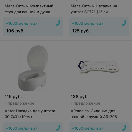
Мега-Оптим Компактный
Мега-Оптим Насадка на
стул для ванной и душа
унитаз SC721 (13 см)
KJT509A для беременных,
«1000 мелочей»
«1000 мелочей»
пожилых людей и инвалидов
106
руб.
125
руб.
115
руб.
138
руб.
1 предложение
1 предложение
Antar Насадка для унитаза
ARmedical Сиденье для
09.7401 (10см)
ванной с ручкой AR-206
«1000 мелочей»
«1000 мелочей»