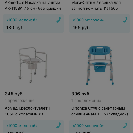
ARmedical Насадка на унитаз
Мега-Оптим Лесенка для
AR-115BK (15 см) без крышки
ванной комнаты KJT565
«1000 мелочей»
«1000 мелочей»
130
руб.
195
руб.
345
руб.
306
руб.
1 предложение
1 предложение
Армед Кресло-туалет H
Ortonica Стул с санитарным
005B с колесами XXL
оснащением TU 5 (складной)
«1000 мелочей»
«1000 мелочей»