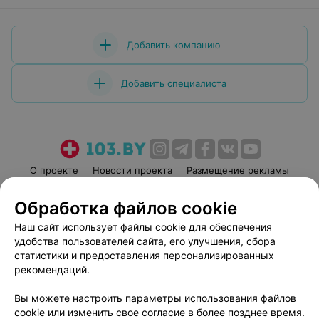
Добавить компанию
Добавить специалиста
О проекте
Новости проекта
Размещение рекламы
Медицинский маркетинг
Публичный договор
Обработка файлов cookie
Пользовательское соглашение
Способы оплаты
Наш сайт использует файлы cookie для обеспечения
Вакансии
Партнеры
удобства пользователей сайта, его улучшения, сбора
Написать руководителю 103.by
статистики и предоставления персонализированных
рекомендаций.
Написать в поддержку
Персональные настройки cookie
Вы можете настроить параметры использования файлов
Обработка персональных данных
cookie или изменить свое согласие в более позднее время.