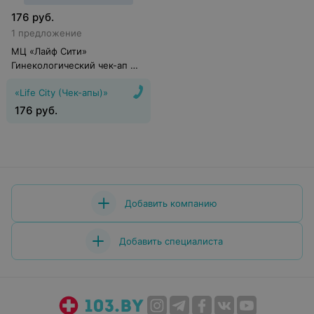
176
руб.
1 предложение
МЦ «Лайф Сити»
Гинекологический чек-ап №
6
«Life City (Чек-апы)»
176
руб.
Добавить компанию
Добавить специалиста