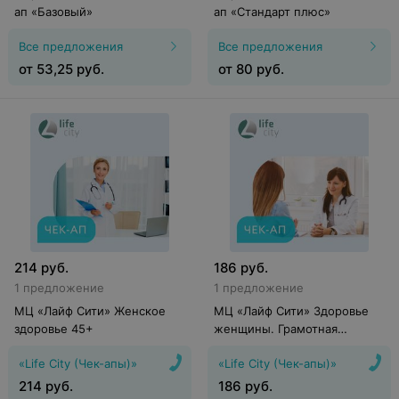
ап «Базовый»
ап «Стандарт плюс»
Все предложения
Все предложения
от
53,25
руб.
от
80
руб.
214
руб.
186
руб.
1 предложение
1 предложение
МЦ «Лайф Сити» Женское
МЦ «Лайф Сити» Здоровье
здоровье 45+
женщины. Грамотная
контрацепция
«Life City (Чек-апы)»
«Life City (Чек-апы)»
214
руб.
186
руб.