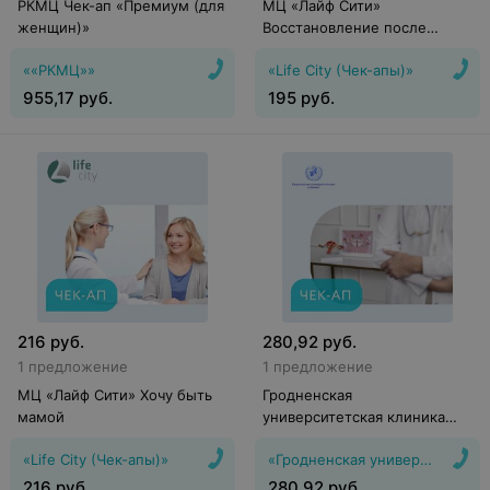
РКМЦ Чек-ап «Премиум (для
МЦ «Лайф Сити»
женщин)»
Восстановление после
родов
««РКМЦ»»
«Life City (Чек-апы)»
955,17
руб.
195
руб.
216
руб.
280,92
руб.
1 предложение
1 предложение
МЦ «Лайф Сити» Хочу быть
Гродненская
мамой
университетская клиника
Чек-ап «Диагностика
«Life City (Чек-апы)»
«Гродненская университетская
гормонального фона
женщины»
216
руб.
280,92
руб.