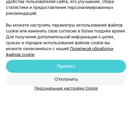
удобства пользователей сайта, его улучшения, сбора
Цена по запросу
Цена по запросу
статистики и предоставления персонализированных
рекомендаций.
Вы можете настроить параметры использования файлов
cookie или изменить свое согласие в более позднее время.
Для получения дополнительной информации о целях,
сроках и порядке использования файлов cookie вы
можете ознакомиться с нашей
Политикой обработки
файлов cookie
Принять
Добавить компанию
Отклонить
Добавить специалиста
Персональные настройки Cookie
О проекте
Новости проекта
Размещение рекламы
Медицинский маркетинг
Публичный договор