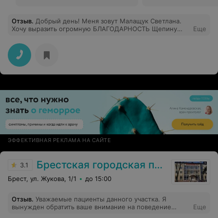
Отзыв
.
Добрый день! Меня зовут Малащук Светлана.
Хочу выразить огромную БЛАГОДАРНОСТЬ Щепину
Еще
Павлу Викторовичу за полное восстановление моего
физического состояние, грамотный подход,
качественно назначенное лечение. Павел Викторович
отличный специалист, профессиональный подход,
хорошее отношение, знание врачебного дела,
помогают нам быть здоровыми. Я знаю, что всегда
обращусь только к этому неврологу. Моё лечение в
июне 2026 года имеет отличный результат благодаря
Павлу Викторовичу. Рекомендую всем отличного
невролога! Спасибо Вам огромное, уважаемый Павел
Викторович!!!!!!!!!!!
ЭФФЕКТИВНАЯ РЕКЛАМА НА САЙТЕ
Брестская городская поликлиника №3
3.1
Брест, ул. Жукова, 1/1
до 15:00
Отзыв
.
Уважаемые пациенты данного участка. Я
вынужден обратить ваше внимание на поведение
Еще
врача, которое не просто вызывает разочарование, а