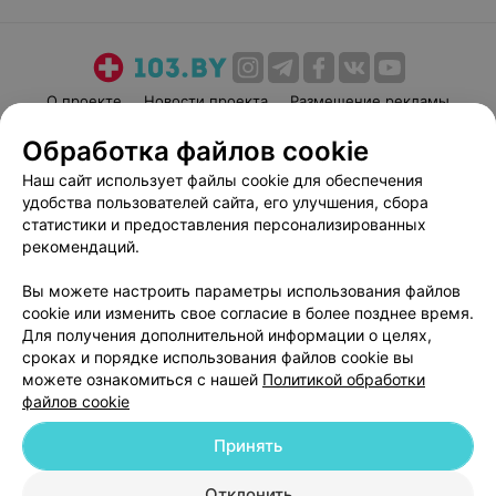
О проекте
Новости проекта
Размещение рекламы
Медицинский маркетинг
Публичный договор
Обработка файлов cookie
Пользовательское соглашение
Способы оплаты
Наш сайт использует файлы cookie для обеспечения
Вакансии
Партнеры
удобства пользователей сайта, его улучшения, сбора
статистики и предоставления персонализированных
Написать руководителю 103.by
рекомендаций.
Написать в поддержку
Персональные настройки cookie
Вы можете настроить параметры использования файлов
cookie или изменить свое согласие в более позднее время.
Обработка персональных данных
Для получения дополнительной информации о целях,
сроках и порядке использования файлов cookie вы
можете ознакомиться с нашей
Политикой обработки
файлов cookie
Принять
© 2026 ООО «Артокс Лаб», УНП 191700409
| 220012, Республика Беларусь,
Отклонить
г. Минск, улица Толбухина, 2, пом. 16 | help@103.by