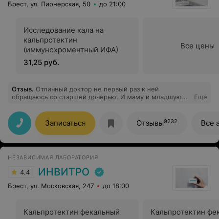
Брест, ул. Пионерская, 50
до 21:00
Исследование кала на
кальпротектин
Все цены
(иммунохроментный ИФА)
31,25 руб.
Отзыв
.
Отличный доктор не первый раз к ней
обращаюсь со старшей дочерью. И маму и младшую
Еще
только к ней записалась. Ждала 3 года когда младшей
исполнится чтобы к ней попасть. Рекомендую
чудесный доктор.
9232
Записаться
Отзывы
Все 
НЕЗАВИСИМАЯ ЛАБОРАТОРИЯ
ИНВИТРО
4.4
Брест, ул. Московская, 247
до 18:00
Кальпротектин фекальный
Кальпротектин фе