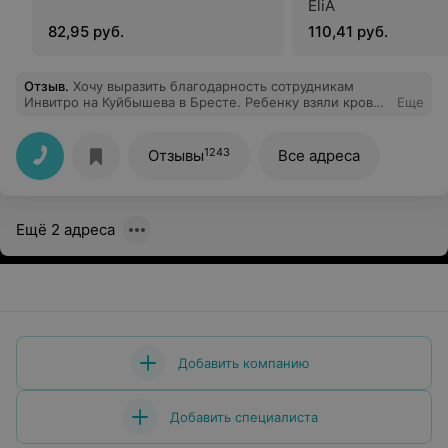
EliA
82,95 руб.
110,41 руб.
Отзыв
.
Хочу выразить благодарность сотрудникам
Инвитро на Куйбышева в Бресте. Ребенку взяли кровь
Еще
так, что он даже не заплакал, отвлекали его, много
подарков подарили. А мне ещё и кофе бесплатный
достался.
1243
Отзывы
Все адреса
Ещё 2 адреса
Добавить компанию
Добавить специалиста