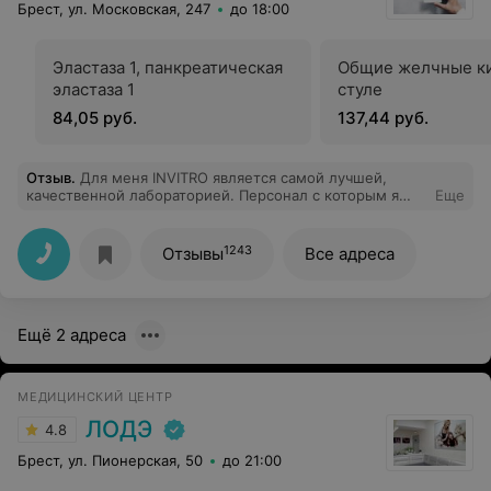
Брест, ул. Московская, 247
до 18:00
Эластаза 1, панкреатическая
Общие желчные ки
эластаза 1
стуле
84,05 руб.
137,44 руб.
Отзыв
.
Для меня INVITRO является самой лучшей,
качественной лабораторией. Персонал с которым я
Еще
встречалась на высоте и является профессионалом
своего дела!!! Спасибо за вашу заботу о своих
пациентах! Крепкого здоровья всем сотрудникам такой
1243
Отзывы
Все адреса
замечательной компании и процветания лаборатории
INVITRO!!!
Ещё 2 адреса
МЕДИЦИНСКИЙ ЦЕНТР
ЛОДЭ
4.8
Брест, ул. Пионерская, 50
до 21:00