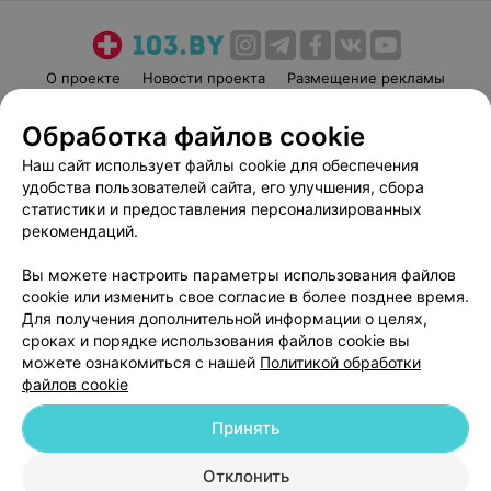
О проекте
Новости проекта
Размещение рекламы
Медицинский маркетинг
Публичный договор
Обработка файлов cookie
Пользовательское соглашение
Способы оплаты
Наш сайт использует файлы cookie для обеспечения
Вакансии
Партнеры
удобства пользователей сайта, его улучшения, сбора
Написать руководителю 103.by
статистики и предоставления персонализированных
рекомендаций.
Написать в поддержку
Персональные настройки cookie
Вы можете настроить параметры использования файлов
Обработка персональных данных
cookie или изменить свое согласие в более позднее время.
Для получения дополнительной информации о целях,
сроках и порядке использования файлов cookie вы
можете ознакомиться с нашей
Политикой обработки
файлов cookie
Принять
© 2026 ООО «Артокс Лаб», УНП 191700409
| 220012, Республика Беларусь,
г. Минск, улица Толбухина, 2, пом. 16 | help@103.by
Отклонить