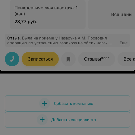
Панкреатическая эластаза-1
(кал)
Все цены
28,77 руб.
Отзыв
.
Была на приеме у Назарука А.М. Проводил
операцию по устранению варикоза на обеих ногах.
Еще
Хорошее отношение, заботливое. Тщательно
осматривал вены. Рекомендую
9227
Записаться
Отзывы
Все 
Добавить компанию
Добавить специалиста