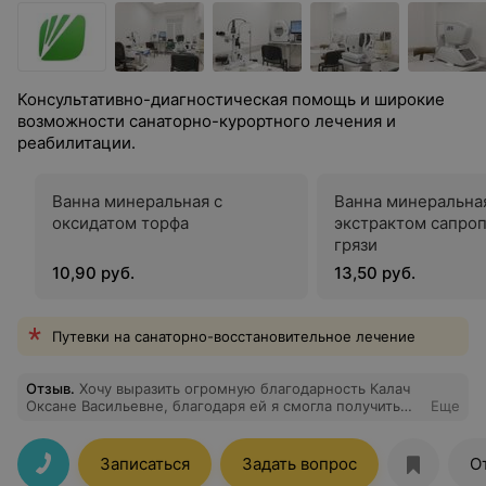
Консультативно-диагностическая помощь и широкие
возможности санаторно-курортного лечения и
реабилитации.
Ванна минеральная с
Ванна минеральна
оксидатом торфа
экстрактом сапро
грязи
10,90 руб.
13,50 руб.
Путевки на санаторно-восстановительное лечение
Отзыв
.
Хочу выразить огромную благодарность Калач
Оксане Васильевне, благодаря ей я смогла получить
Еще
ответы на все волнующие меня вопросы.
Записаться
Задать вопрос
О