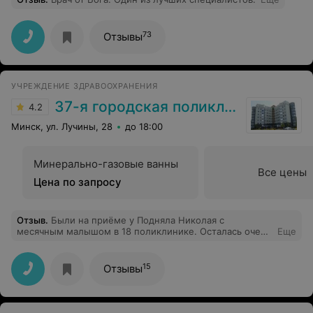
73
Отзывы
УЧРЕЖДЕНИЕ ЗДРАВООХРАНЕНИЯ
37-я городская поликлиника
4.2
Минск, ул. Лучины, 28
до 18:00
Минерально-газовые ванны
Все цены
Цена по запросу
Отзыв
.
Были на приёме у Подняла Николая с
месячным малышом в 18 поликлинике. Осталась очень
Еще
довольна. Ответил на многие беспокоятся вопросы,
которые выходят за пределы его профиля (на мой
взгляд). Все подробно рассказал и показал на
15
Отзывы
примерах и картинках.