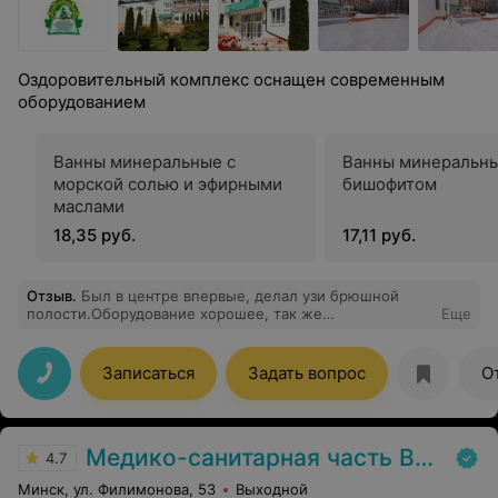
Оздоровительный комплекс оснащен современным
оборудованием
Ванны минеральные с
Ванны минеральны
морской солью и эфирными
бишофитом
маслами
18,35 руб.
17,11 руб.
Отзыв
.
Был в центре впервые, делал узи брюшной
полости.Оборудование хорошее, так же
Еще
замечательные специалисты и приятные цены!
Записаться
Задать вопрос
О
Медико-санитарная часть Вавилова
4.7
Минск, ул. Филимонова, 53
Выходной