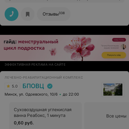
сделала все возможное для оказания качественной
медицинской услуги. Высококвалифицированный
специалист, обладающий глубокими
338
Отзывы
профессиональными знаниями, умеющий их
использовать в работе. Спасибо!
ЭФФЕКТИВНАЯ РЕКЛАМА НА САЙТЕ
ЛЕЧЕБНО-РЕАБИЛИТАЦИОННЫЙ КОМПЛЕКС
БПОВЦ
5.0
Минск, ул. Одоевского, 10/6
до 22:00
Суховоздушная углекислая
ванна Реабокс, 1 минута
Все цены
0,60 руб.