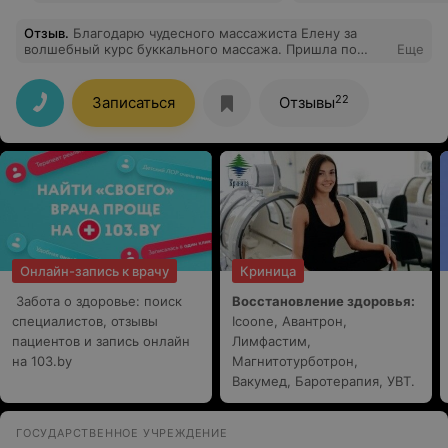
Отзыв
.
Благодарю чудесного массажиста Елену за
волшебный курс буккального массажа. Пришла по
Еще
рекомендации невролога, ДВЧС. Результат
ошеломляющий для меня: прошла ассимметрия лица,
помолодела лет на 10, в общем, я очень довольна! И
22
Записаться
Отзывы
очень приятно, что в работе используется
качественная белорусская косметика. Продолжаю
ходить для поддержания результата. На ресепшене
всегда приветливые и внимательные администраторы-
это тоже очень важно! Благодарю администрацию за
грамотную организацию работы центра!
Онлайн-запись к врачу
Криница
Забота о здоровье: поиск
Восстановление здоровья:
специалистов, отзывы
Icoone, Авантрон,
пациентов и запись онлайн
Лимфастим,
на 103.by
Магнитотурботрон,
Вакумед, Баротерапия, УВТ.
ГОСУДАРСТВЕННОЕ УЧРЕЖДЕНИЕ