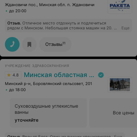
Ждановичи пос., Минская обл. п. Ждановичи
до 20:00
Отзыв
.
Отличное место отдохнуть и подлечиться
рядом с Минском. Небольшая стоянка машин на 20. 5
Еще
корпусов с 16 комнатами в каждом. Очень достойно.
На территории спортзал, который вечерами в аренде
организациями. Бассейн 25метров, 3 дорожки,
11
Отзывы
доступен бесплатно для проживающих до 16-00.
Потом исключительно на платной основе. Столовая и
кафе в одном корпусе. Все сотрудники очень вежливы
и приветливы. Рекомендую для компаний, которые
УЧРЕЖДЕНИЕ ЗДРАВООХРАНЕНИЯ
умеют организовать себе досуг самостоятельно.
Минская областная клиническая больница
4.8
Минский р-н, Боровлянский сельсовет, 201
до 18:00
Суховоздушные углекислые
ванны
Все цены
уточняйте
Отзыв
.
Врач от Бога. Один из лучших специалистов.
Еще