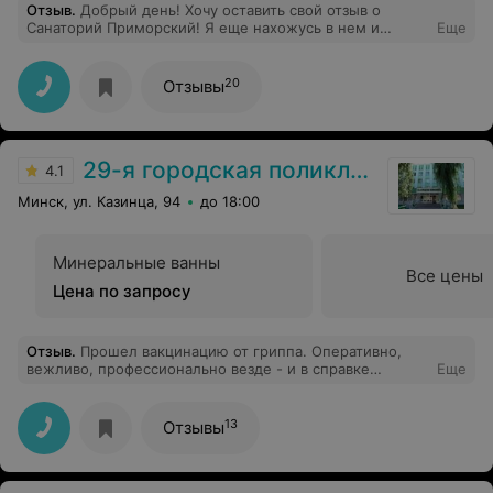
Отзыв
.
Добрый день! Хочу оставить свой отзыв о
Санаторий Приморский! Я еще нахожусь в нем и
Еще
получаю море приятных впечатлений,так же хочу
поделиться о грамотно подобранном индивдуально
каждому отдыхающему лечение и это заслуга лечащих
20
Отзывы
Врачей. Очень вкусное и главное правильное здорвое
питание,хорошее отношение работников мед
персонала и конечно огромное спасибо работникам
которые смотрят и поддерживают
29-я городская поликлиника
чистоту.Рекомендою!
4.1
Минск, ул. Казинца, 94
до 18:00
Минеральные ванны
Все цены
Цена по запросу
Отзыв
.
Прошел вакцинацию от гриппа. Оперативно,
вежливо, профессионально везде - и в справке
Еще
платных услуг, и в оформлении договора, и на осмотре
терапевта, и в процедурном кабинете особенно!
Огромное спасибо коллективу. Здоровья Вам и
13
Отзывы
терпения