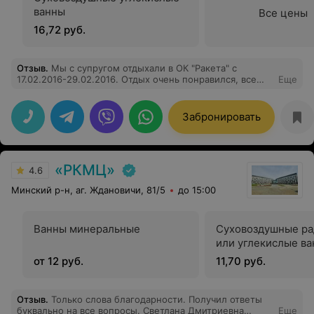
ванны
Все цены
16,72 руб.
Отзыв
.
Мы с супругом отдыхали в ОК "Ракета" с
17.02.2016-29.02.2016. Отдых очень понравился, все
Еще
чисто , уютно, отношение к отдыхающим отличное,
давно не встречала такого. Моя оценка 5+. Питание
тоже очень хорошее. Огромное спасибо всем
Забронировать
работникам "Ракеты" и наша благодарность за теплоту
и хорошо организованный отдых, обязательно приедем
еще! Всем удачи!
«РКМЦ»
4.6
Минский р-н, аг. Ждановичи, 81/5
до 15:00
Ванны минеральные
Суховоздушные р
или углекислые в
от 12 руб.
11,70 руб.
Отзыв
.
Только слова благодарности. Получил ответы
буквально на все вопросы. Светлана Дмитриевна
Еще