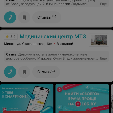
от Бога , заведующей 2-й гинекологии Людмиле
Еще
Степановне. Находилась я с 6.12.2023-по 13.12.2023г.
Была проведена сложная обширная операция по
удалению огромной миомы матки с узлами с
146
Отзывы
сохранением самой матки. Операция прошла успешно.
Людмила Степановна -это женщина с золотыми
руками вернула меня к полноценной жизни!!! А также
благодарна всему медперсоналу 2-й гинекологии!!!!!
Медицинский центр МТЗ
3.9
Минск, ул. Стахановская, 10А
Выходной
Отзыв
.
Девочки в офтальмологии-великолепные
доктора,особенно Маркова Юлия Владимировна-врач
Еще
от бога.Спасибо вам .
94
Отзывы