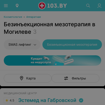
Косметология
•
Аппаратная
Безинъекционная мезотерапия в
Могилеве
3
SMAS лифтинг
Безинъекционная мезотерапия
Фильтры
Карта
МЕДИЦИНСКИЙ ЦЕНТР
Эстемед на Габровской
4.5