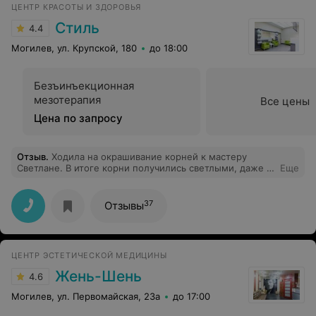
ЦЕНТР КРАСОТЫ И ЗДОРОВЬЯ
Стиль
4.4
Могилев, ул. Крупской, 180
до 18:00
Безъинъекционная
мезотерапия
Все цены
Цена по запросу
Отзыв
.
Ходила на окрашивание корней к мастеру
Светлане. В итоге корни получились светлыми, даже с
Еще
оттенком рыжим это при том, что волосы у меня
темно русые. Попросила подравнять кончики, так как в
прошлый раз мастер Марина подстригла
37
Отзывы
неравномерно. В итоге ушла с такими же кончиками
только ещё хуже чем было, и с светлыми корнями.
ЦЕНТР ЭСТЕТИЧЕСКОЙ МЕДИЦИНЫ
Жень-Шень
4.6
Могилев, ул. Первомайская, 23а
до 17:00