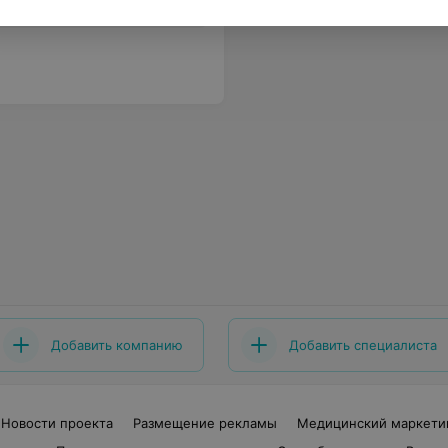
. Вывод - персонал хамоватый. Отпадает всякое желание обращаться хоть когда-нибудь. Так быть не должно. Прошу администрацию принять меры.
Еще
Добавить компанию
Добавить специалиста
Новости проекта
Размещение рекламы
Медицинский маркети