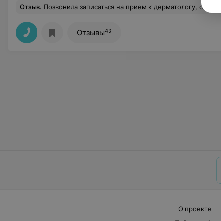
Отзыв
.
Позвонила записаться на прием к дерматологу, сегодня на сегодня. Так как пациент не я, нужно было уточнить подходит ли время. Через пять минут перезвонила в медцентр отменить запись, так как время не совсем оказалось удобным. После моей просьбы отменить запись и извинений девушка-администратор ни сказав ни слова бросила трубку
43
Отзывы
О проекте