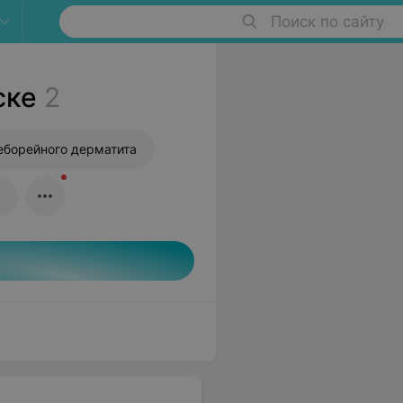
Поиск по сайту
ске
2
еборейного дерматита