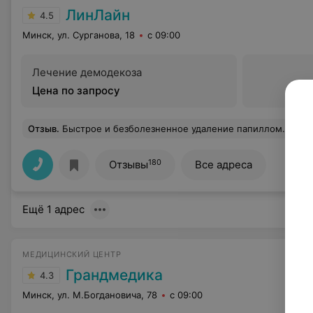
ЛинЛайн
4.5
Минск, ул. Сурганова, 18
с 09:00
Лечение демодекоза
Цена по запросу
Отзыв
.
Быстрое и безболезненное удаление папиллом. Внимательный и веж
180
Отзывы
Все адреса
Ещё 1 адрес
МЕДИЦИНСКИЙ ЦЕНТР
Грандмедика
4.3
Минск, ул. М.Богдановича, 78
с 09:00