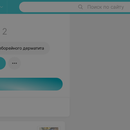
Поиск по сайту
2
еборейного дерматита