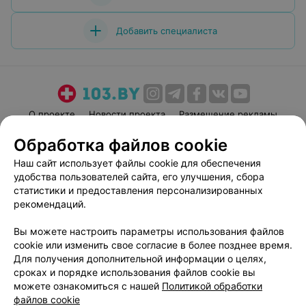
Добавить специалиста
О проекте
Новости проекта
Размещение рекламы
Медицинский маркетинг
Публичный договор
Обработка файлов cookie
Пользовательское соглашение
Способы оплаты
Наш сайт использует файлы cookie для обеспечения
Вакансии
Партнеры
удобства пользователей сайта, его улучшения, сбора
статистики и предоставления персонализированных
Написать руководителю 103.by
рекомендаций.
Написать в поддержку
Персональные настройки cookie
Вы можете настроить параметры использования файлов
cookie или изменить свое согласие в более позднее время.
Обработка персональных данных
Для получения дополнительной информации о целях,
сроках и порядке использования файлов cookie вы
можете ознакомиться с нашей
Политикой обработки
файлов cookie