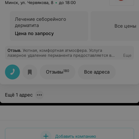
Минск, ул. Червякова, 8
до 18:00
Лечение себорейного
дерматита
Все цены
Цена по запросу
Отзыв
.
Уютная, комфортная атмосфера. Услуга
лазерное удаление перманента предоставляется в
Еще
оптимальном объеме. Результат именно такой какой
требуется. При этом процедура почти безболезненная
и отеков почти нет. Отдельно хочется отметить
180
Отзывы
Все адреса
чистоту в центре, очень приятный персонал. С
удовольствием рекомендую!
Ещё 1 адрес
Добавить компанию