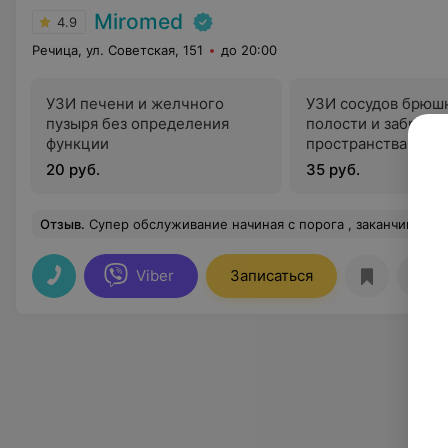
Miromed
4.9
Речица, ул. Советская, 151
до 20:00
УЗИ печени и желчного
УЗИ сосудов брюш
пузыря без определения
полости и забрюш
функции
пространства
20 руб.
35 руб.
Отзыв
.
Супер обслуживание начиная с порога , заканчивая к
Viber
Записаться
Отз