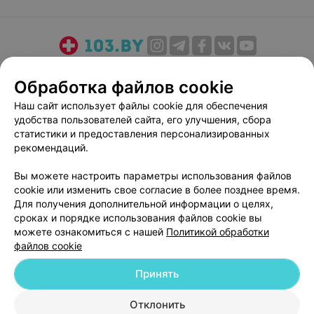
О проекте
Новости проекта
Размещение рекламы
Обработка файлов cookie
Медицинский маркетинг
Публичный договор
Наш сайт использует файлы cookie для обеспечения
Пользовательское соглашение
Способы оплаты
удобства пользователей сайта, его улучшения, сбора
Вакансии
Партнеры
статистики и предоставления персонализированных
Написать руководителю 103.by
рекомендаций.
Написать в поддержку
Вы можете настроить параметры использования файлов
Персональные настройки cookie
cookie или изменить свое согласие в более позднее время.
Для получения дополнительной информации о целях,
Обработка персональных данных
сроках и порядке использования файлов cookie вы
можете ознакомиться с нашей
Политикой обработки
файлов cookie
Принять
© 2026 ООО «Артокс Лаб», УНП 191700409
| 220012, Республика Беларусь,
Отклонить