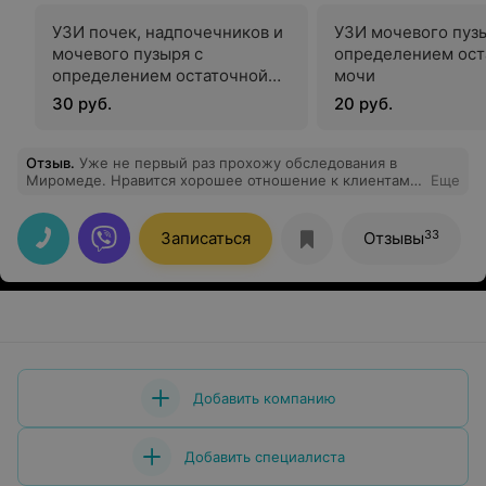
УЗИ почек, надпочечников и
УЗИ мочевого пуз
мочевого пузыря с
определением ост
определением остаточной
мочи
мочи
30 руб.
20 руб.
Отзыв
.
Уже не первый раз прохожу обследования в
Миромеде. Нравится хорошее отношение к клиентам.
Еще
Вежливый персонал и хорошие специалисты
подкупают)))
33
Записаться
Отзывы
Добавить компанию
Добавить специалиста