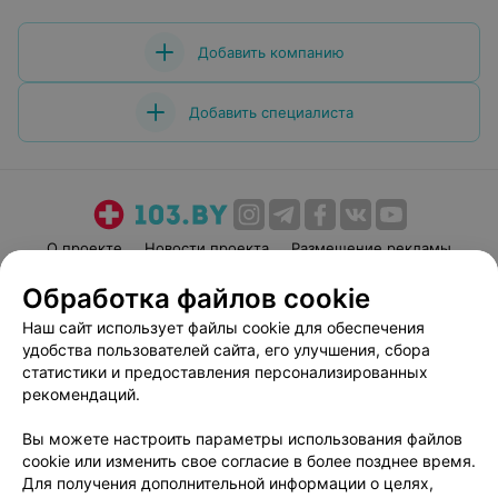
Добавить компанию
Добавить специалиста
О проекте
Новости проекта
Размещение рекламы
Медицинский маркетинг
Публичный договор
Обработка файлов cookie
Пользовательское соглашение
Способы оплаты
Наш сайт использует файлы cookie для обеспечения
Вакансии
Партнеры
удобства пользователей сайта, его улучшения, сбора
статистики и предоставления персонализированных
Написать руководителю 103.by
рекомендаций.
Написать в поддержку
Персональные настройки cookie
Вы можете настроить параметры использования файлов
cookie или изменить свое согласие в более позднее время.
Обработка персональных данных
Для получения дополнительной информации о целях,