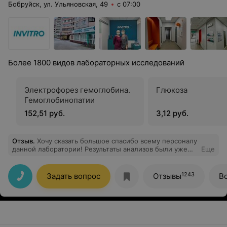
Бобруйск, ул. Ульяновская, 49
с 07:00
Более 1800 видов лабораторных исследований
Электрофорез гемоглобина.
Глюкоза
Гемоглобинопатии
152,51 руб.
3,12 руб.
Отзыв
.
Хочу сказать большое спасибо всему персоналу
данной лаборатории! Результаты анализов были уже
Еще
готовы в этот же день!!!
1243
Задать вопрос
Отзывы
В