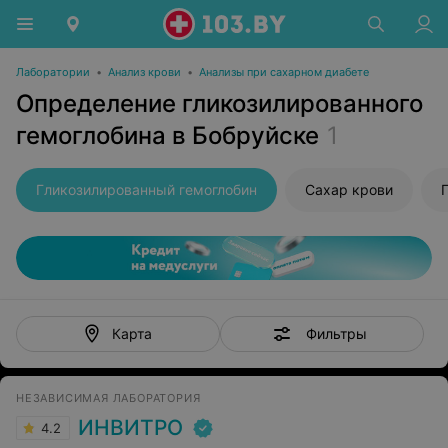
Лаборатории
•
Анализ крови
•
Анализы при сахарном диабете
Определение гликозилированного
гемоглобина в Бобруйске
1
Гликозилированный гемоглобин
Сахар крови
Фильтры
Карта
НЕЗАВИСИМАЯ ЛАБОРАТОРИЯ
ИНВИТРО
4.2