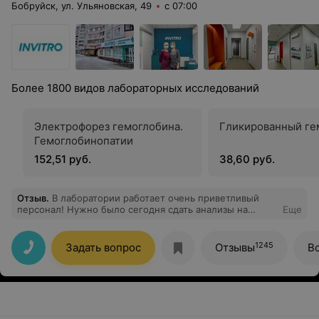
Бобруйск, ул. Ульяновская, 49
с 07:00
Более 1800 видов лабораторных исследований
Электрофорез гемоглобина.
Гликированный ге
Гемоглобинопатии
152,51 руб.
38,60 руб.
Отзыв
.
В лаборатории работает очень приветливый
персонал! Нужно было сегодня сдать анализы на
Еще
витамины. Сотрудники терпеливо отвечали на все
вопросы, помогли подобрать нужные комплексы,
чтобы не переплачивать за лишние тесты. Все классно!
1245
Задать вопрос
Отзывы
В
Рекомендую!