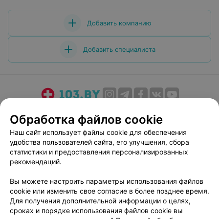
Добавить компанию
Добавить специалиста
О проекте
Новости проекта
Размещение рекламы
Обработка файлов cookie
Медицинский маркетинг
Публичный договор
Наш сайт использует файлы cookie для обеспечения
Пользовательское соглашение
Способы оплаты
удобства пользователей сайта, его улучшения, сбора
Вакансии
Партнеры
статистики и предоставления персонализированных
рекомендаций.
Написать руководителю 103.by
Написать в поддержку
Вы можете настроить параметры использования файлов
cookie или изменить свое согласие в более позднее время.
Персональные настройки cookie
Для получения дополнительной информации о целях,
Обработка персональных данных
сроках и порядке использования файлов cookie вы