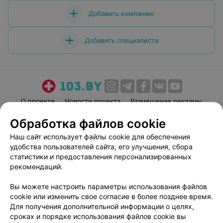
Добавить компанию
Добавить специалиста
О проекте
Новости проекта
Размещение рекламы
Медицинский маркетинг
Публичный договор
Обработка файлов cookie
Пользовательское соглашение
Способы оплаты
Наш сайт использует файлы cookie для обеспечения
Вакансии
Партнеры
удобства пользователей сайта, его улучшения, сбора
статистики и предоставления персонализированных
Написать руководителю 103.by
рекомендаций.
Написать в поддержку
Персональные настройки cookie
Вы можете настроить параметры использования файлов
cookie или изменить свое согласие в более позднее время.
Обработка персональных данных
Для получения дополнительной информации о целях,
сроках и порядке использования файлов cookie вы