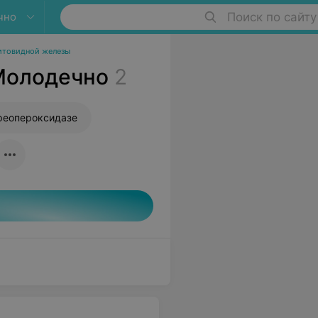
чно
Поиск по сайту
итовидной железы
 Молодечно
2
иреопероксидазе