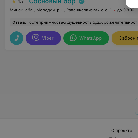
Сосновый бор
4.3
Минск. обл., Молодеч. р-н, Радошковичский c-с, 1
до 03:00
Отзыв
.
Гостеприимностью,душевность б,доброжелательностью славится санаторий "Сосновый Бор" как на территории Беларуси,так и за ее пределами. На протяжении всего отдыха слова благодарности хочется сказать: -Матусевич Сергею Сергеевичу,врачу I категории, за профессионализм, внимательность к отдыхающим; -Цегалко Татьяне Валентиновне,администратору санатория,за доброту и порядочность; -Пустоходу Геннадию Ивановичу и его коллективу отдела культуры за правильно организованный досуг на протяжении всего заезда; -Окмановской Ва
Viber
WhatsApp
Заброни
О проекте