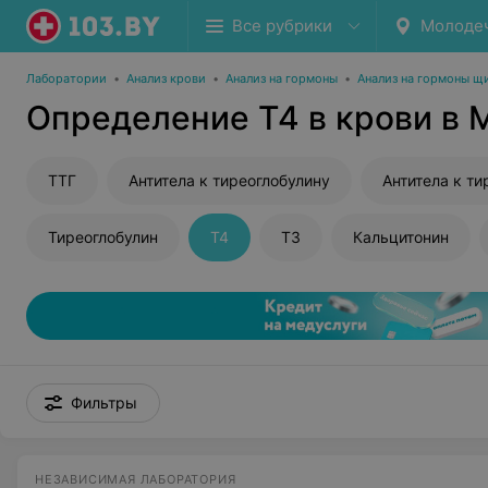
Все рубрики
Молоде
Лаборатории
•
Анализ крови
•
Анализ на гормоны
•
Анализ на гормоны щ
Определение Т4 в крови в
ТТГ
Антитела к тиреоглобулину
Антитела к т
Тиреоглобулин
Т4
Т3
Кальцитонин
Фильтры
НЕЗАВИСИМАЯ ЛАБОРАТОРИЯ