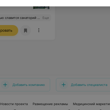
лентине Филипповне за своевременную уборку жилых комнат 3 корпуса. Слова благодарности шеф-повара Борисович Валентине Ивановне,Воронина Александру Викторовичу -официанту санатория. Огромное Всем спасибо!!!Так держать!!!
Еще
ровать
Добавить компанию
Добавить специалиста
Новости проекта
Размещение рекламы
Медицинский маркети