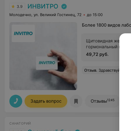
ИНВИТРО
3.9
Молодечно, ул. Великий Гостинец, 72
до 15:00
Более 1800 видов лаб
Щитовидная железа:
гормональный проф
49,72 руб.
Отзыв
.
Здравствуйте,по
1245
Задать вопрос
Отзывы
САНАТОРИЙ