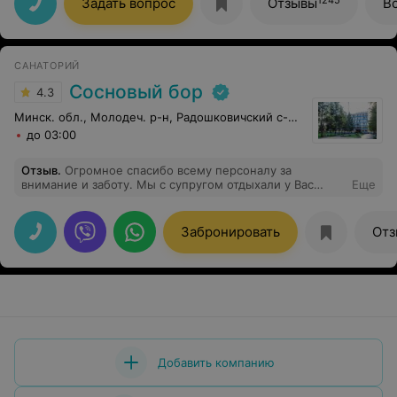
Задать вопрос
Отзывы
В
САНАТОРИЙ
Сосновый бор
4.3
Минск. обл., Молодеч. р-н, Радошковичский c-с, 1
до 03:00
Отзыв
.
Огромное спасибо всему персоналу за
внимание и заботу. Мы с супругом отдыхали у Вас
Еще
впервые ,нам очень понравилось. Будем Вас
рекомендовать нашим знакомым. Все просто
замечательно.
Забронировать
Отз
Добавить компанию