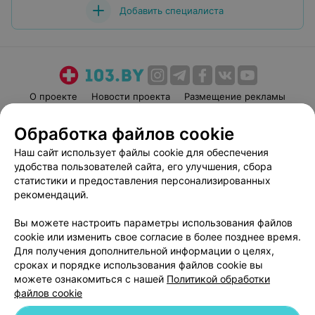
Добавить специалиста
О проекте
Новости проекта
Размещение рекламы
Медицинский маркетинг
Публичный договор
Обработка файлов cookie
Пользовательское соглашение
Способы оплаты
Наш сайт использует файлы cookie для обеспечения
Вакансии
Партнеры
удобства пользователей сайта, его улучшения, сбора
Написать руководителю 103.by
статистики и предоставления персонализированных
рекомендаций.
Написать в поддержку
Персональные настройки cookie
Вы можете настроить параметры использования файлов
Обработка персональных данных
cookie или изменить свое согласие в более позднее время.
Для получения дополнительной информации о целях,
сроках и порядке использования файлов cookie вы
можете ознакомиться с нашей
Политикой обработки
файлов cookie