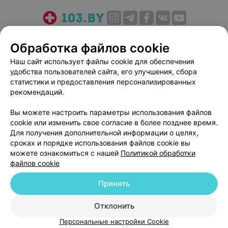
О проекте
Новости проекта
Размещение рекламы
Обработка файлов cookie
Медицинский маркетинг
Публичный договор
Наш сайт использует файлы cookie для обеспечения
Пользовательское соглашение
Способы оплаты
удобства пользователей сайта, его улучшения, сбора
Вакансии
Партнеры
статистики и предоставления персонализированных
Написать руководителю 103.by
рекомендаций.
Написать в поддержку
Вы можете настроить параметры использования файлов
Персональные настройки cookie
cookie или изменить свое согласие в более позднее время.
Для получения дополнительной информации о целях,
Обработка персональных данных
сроках и порядке использования файлов cookie вы
можете ознакомиться с нашей
Политикой обработки
файлов cookie
Принять
© 2026 ООО «Артокс Лаб», УНП 191700409
| 220012, Республика Беларусь,
Отклонить
г. Минск, улица Толбухина, 2, пом. 16 | help@103.by
Персональные настройки Cookie