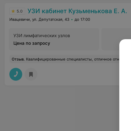
УЗИ кабинет Кузьменькова Е. А.
5.0
Ивацевичи, ул. Депутатская, 43
до 17:00
УЗИ лимфатических узлов
Цена по запросу
Отзыв
.
Квалифицированные специалисты, отличное отношени