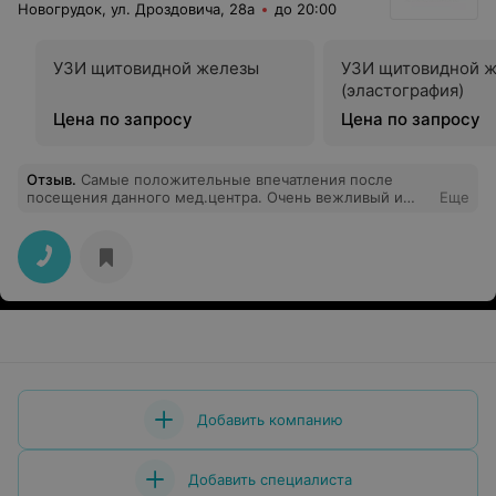
Новогрудок, ул. Дроздовича, 28а
до 20:00
УЗИ щитовидной железы
УЗИ щитовидной 
(эластография)
Цена по запросу
Цена по запросу
Отзыв
.
Самые положительные впечатления после
посещения данного мед.центра. Очень вежливый и
Еще
доброжелательный персонал, начиная от
администратора, который создает комфортную и
приветливую атмосферу в центре. Особую
благодарность хочу выразить врачу акушеру –
гинекологу, у который была на приеме и
ультразвуковой диагностики. Очень внимательный,
тактичный и чуткий доктор, который умеет
подбодрить, успокоить, и настроить на положительный
результат. Все подробно расспрашивает и доступно
объясняет. С первого визита располагает к себе.
Консультацией осталась довольна. Огромное спасибо!
Успехов и процветания клинике.
Добавить компанию
Добавить специалиста