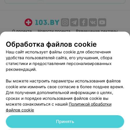
О проекте
Новости проекта
Размещение рекламы
Медицинский маркетинг
Публичный договор
Обработка файлов cookie
Пользовательское соглашение
Способы оплаты
Наш сайт использует файлы cookie для обеспечения
Вакансии
Партнеры
удобства пользователей сайта, его улучшения, сбора
статистики и предоставления персонализированных
Написать руководителю 103.by
рекомендаций.
Написать в поддержку
Персональные настройки cookie
Вы можете настроить параметры использования файлов
cookie или изменить свое согласие в более позднее время.
Обработка персональных данных
Для получения дополнительной информации о целях,
сроках и порядке использования файлов cookie вы
можете ознакомиться с нашей
Политикой обработки
файлов cookie
Принять
© 2026 ООО «Артокс Лаб», УНП 191700409
| 220012, Республика Беларусь,