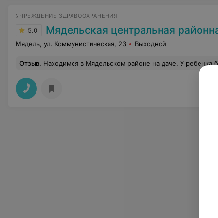
УЧРЕЖДЕНИЕ ЗДРАВООХРАНЕНИЯ
Мядельская центральная районная
5.0
Мядель, ул. Коммунистическая, 23
Выходной
Отзыв
.
Находимся в Мядельском районе на даче. У ребенка был гнойник на десне. Обратились в Мядельскую ЦРБ. Приняли без проблем и вопросов. Стоматолог быстро обработ