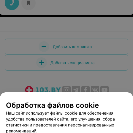
рекомендации. Спасибо за оперативность и
вежливость!
Добавить компанию
Добавить специалиста
О проекте
Новости проекта
Размещение рекламы
Обработка файлов cookie
Медицинский маркетинг
Публичный договор
Наш сайт использует файлы cookie для обеспечения
Пользовательское соглашение
Способы оплаты
удобства пользователей сайта, его улучшения, сбора
Вакансии
Партнеры
статистики и предоставления персонализированных
рекомендаций.
Написать руководителю 103.by