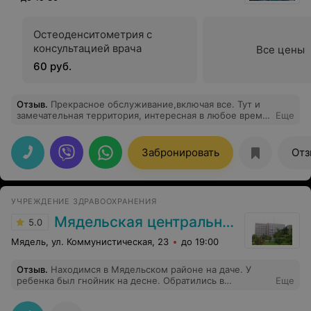
Остеоденситометрия с
консультацией врача
Все цены
60 руб.
Отзыв
.
Прекрасное обслуживание,включая все. Тут и
замечательная территория, интересная в любое время
Еще
года, прекрасный персонал на всех уровнях, еда и
столовая это отдельная песня, сложно представить
себе человека, который бы не нашел там что-нибудь
Забронировать
Отз
по своему вкусу Ну и прекрасный набор для лечения
УЧРЕЖДЕНИЕ ЗДРАВООХРАНЕНИЯ
Мядельская центральная районная больница
5.0
Мядель, ул. Коммунистическая, 23
до 19:00
Отзыв
.
Находимся в Мядельском районе на даче. У
ребенка был гнойник на десне. Обратились в
Еще
Мядельскую ЦРБ. Приняли без проблем и вопросов.
Стоматолог быстро обработала десну, дала