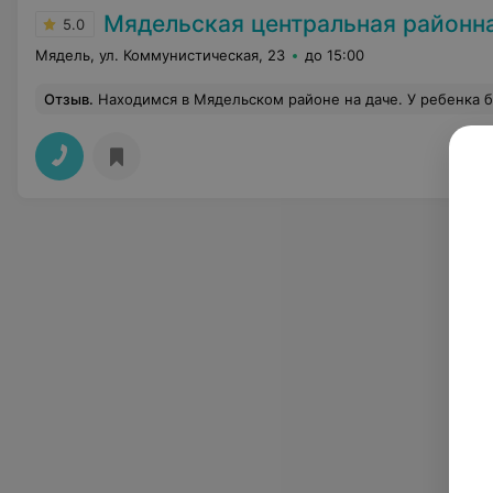
Мядельская центральная районная
5.0
Мядель, ул. Коммунистическая, 23
до 15:00
Отзыв
.
Находимся в Мядельском районе на даче. У ребенка был гнойник на десне. Обратились в Мядельскую ЦРБ. Приняли без проблем и вопросов. Стоматолог быстро обработ