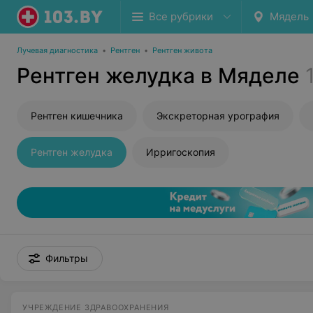
Все рубрики
Мядель
Лучевая диагностика
•
Рентген
•
Рентген живота
Рентген желудка в Мяделе
Рентген кишечника
Экскреторная урография
Рентген желудка
Ирригоскопия
Фильтры
УЧРЕЖДЕНИЕ ЗДРАВООХРАНЕНИЯ