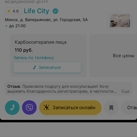
МЕДИЦИНСКИЙ ЦЕНТР
Life City
4.6
Минск, д. Валерьяново, ул. Городская, 5А
до 21:00
Карбокситерапия лица
110 руб.
Все цены
Запись по телефону
Записаться
Отзыв
.
Привозила подругу для консультации! Хочу
выразить благодарность регистраторам, в частности
Еще
Валентине Петровне, за квалифицированную помощь,
чуткость и отзывчивость! Огромное спасибо!!!
Записаться онлайн
Отз