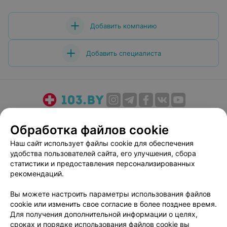
Добавить компанию
Добавить специалиста
О проекте
Новости проекта
Размещение рекламы
Обработка файлов cookie
Медицинский маркетинг
Публичный договор
Наш сайт использует файлы cookie для обеспечения
Пользовательское соглашение
Способы оплаты
удобства пользователей сайта, его улучшения, сбора
Вакансии
Партнеры
статистики и предоставления персонализированных
Написать руководителю 103.by
рекомендаций.
Написать в поддержку
Вы можете настроить параметры использования файлов
Персональные настройки cookie
cookie или изменить свое согласие в более позднее время.
Для получения дополнительной информации о целях,
Обработка персональных данных
сроках и порядке использования файлов cookie вы