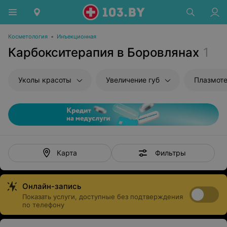
Косметология
•
Инъекционная
Карбокситерапия в Боровлянах
1
Уколы красоты
Увеличение губ
Плазмот
Фильтры
Карта
Онлайн-запись
Показать услуги, доступные без подтверждения
по телефону