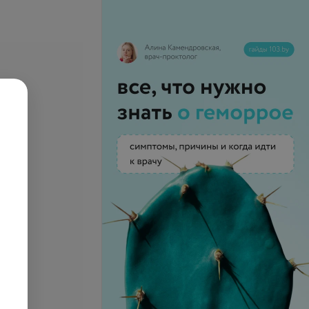
апия волосистой
Озонотерапия +
ловы
прессотерапия
700 руб.
телефону
Запись по телефону
Записаться
Записаться