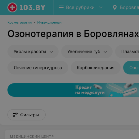
Все рубрики
Боровл
Косметология
•
Инъекционная
Озонотерапия в Боровляна
Уколы красоты
Увеличение губ
Плазмо
Лечение гипергидроза
Карбокситерапия
Озо
Фильтры
МЕДИЦИНСКИЙ ЦЕНТР