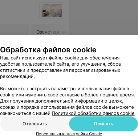
Озонотерапия (тело) 2 и
Озонотер
более анатомических
части го
области
Обработка файлов cookie
100 руб.
100 руб.
Наш сайт использует файлы cookie для обеспечения
Запись по телефону
Запись по 
удобства пользователей сайта, его улучшения, сбора
ся
статистики и предоставления персонализированных
Записаться
рекомендаций.
Вы можете настроить параметры использования файлов
ии. В качестве бонусов я получила психологическую разгрузку, мотивационный тренинг и уверенность в конечном результате. Результатом осталась очень довольна. Рекомендую всем процедуру и особенно Ромахову Ингу Николаевну. Обязательно вернусь к ней с новыми запросами.
Еще
cookie или изменить свое согласие в более позднее время.
Для получения дополнительной информации о целях,
362
Отзывы
сроках и порядке использования файлов cookie вы можете
ознакомиться с нашей
Политикой обработки файлов cookie
Отклонить
Принять
Персональные настройки Cookie