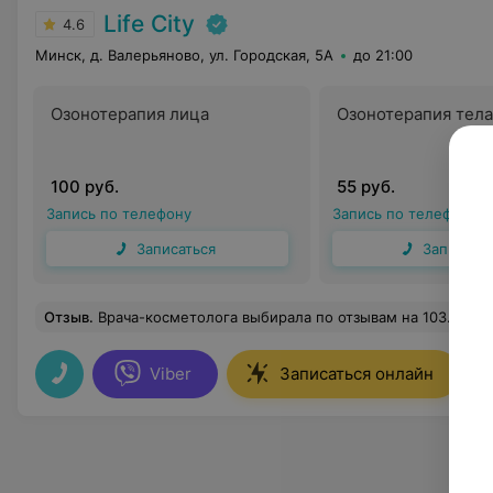
Life City
4.6
Минск, д. Валерьяново, ул. Городская, 5А
до 21:00
Озонотерапия лица
Озонотерапия тела
100 руб.
55 руб.
Запись по телефону
Запись по телефону
Записаться
Записать
Отзыв
.
Врача-косметолога выбирала по отзывам на 103.by. Свой выбор остановила на Ромаховой Инге Николаевне и медицинском центре "LIFE CITY". Центр очень уютный, персонал внимательный. Очень благодарна случаю, что попала именно к Инге Николаевне. Обращалась по вопросу улучшения состояния кожи и коррекции фигуры. Инга Николаевна посоветовала провести комплекс озонотерапии. Помимо высокачественного выполнения процедуры с положительным результатом у Инги Николаевны я получила внимательнейшее отношение к себе и всему, что меня интересовало. Она высокопрофессиональна, очень обоятельна, доброжелательна и наделена чувством эмпат
Viber
Записаться онлайн