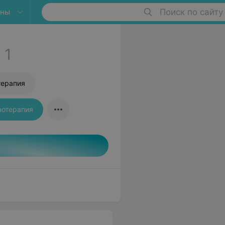
яны
Поиск по сайту
х
1
терапия
нотерапия